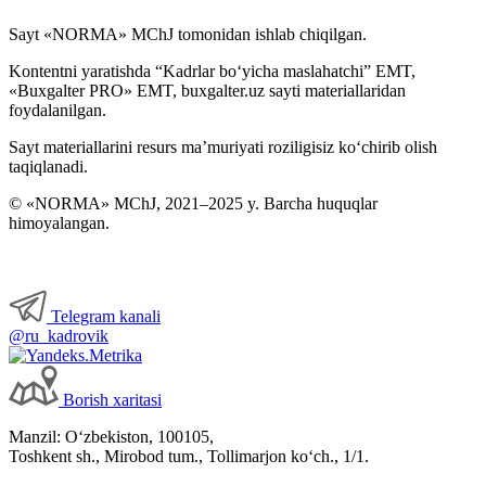
Sayt «NORMA» MChJ tomonidan ishlab chiqilgan.
Kontentni yaratishda “Kadrlar boʻyicha maslahatchi” EMT,
«Buxgalter PRO» EMT, buxgalter.uz sayti materiallaridan
foydalanilgan.
Sayt materiallarini resurs ma’muriyati roziligisiz koʻchirib olish
taqiqlanadi.
© «NORMA» MChJ, 2021–2025 y. Barcha huquqlar
himoyalangan.
Telegram kanali
@ru_kadrovik
Borish хaritasi
Manzil: Oʻzbekiston, 100105,
Toshkent sh., Mirobod tum., Tollimarjon koʻch., 1/1.