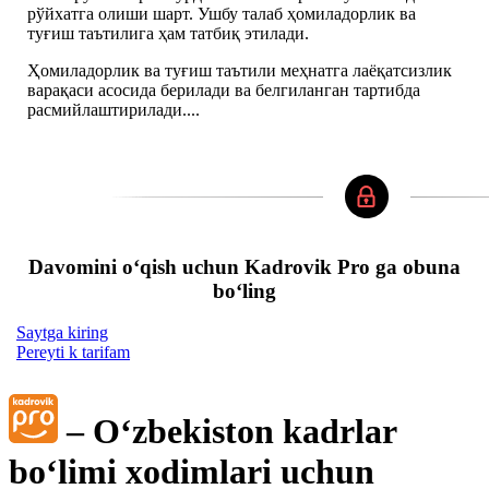
рўйхатга олиши шарт. Ушбу талаб ҳомиладорлик ва
туғиш таътилига ҳам татбиқ этилади.
Ҳомиладорлик ва туғиш таътили меҳнатга лаёқатсизлик
варақаси асосида берилади ва белгиланган тартибда
расмийлаштирилади....
Davomini oʻqish uchun Kadrovik Pro ga obuna
boʻling
Saytga kiring
Pereyti k tarifam
– Oʻzbekiston kadrlar
boʻlimi хodimlari uchun