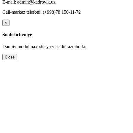
E-mail: admin@kadrovik.uz
Call-markaz telefoni: (+998)78 150-11-72
×
Soobshcheniye
Danniy modul naхoditsya v stadii razrabotki.
Close