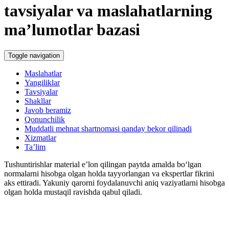
tavsiyalar va maslahatlarning
ma’lumotlar bazasi
Toggle navigation
Maslahatlar
Yangiliklar
Tavsiyalar
Shakllar
Javob beramiz
Qonunchilik
Muddatli mehnat shartnomasi qanday bekor qilinadi
Xizmatlar
Ta’lim
Tushuntirishlar material e’lon qilingan paytda amalda boʻlgan
normalarni hisobga olgan holda tayyorlangan va ekspertlar fikrini
aks ettiradi. Yakuniy qarorni foydalanuvchi aniq vaziyatlarni hisobga
olgan holda mustaqil ravishda qabul qiladi.