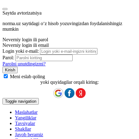
Saytda avtorizatsiya
norma.uz saytidagi oʻz hisob yozuvingizdan foydalanishingiz
mumkin
Neverniy login ili parol
Neverniy login ili email
Login yoki e-mail:
Parol:
Parolni unutdingizmi?
Meni eslab qoling
yoki quyidagilar orqali kiring:
Toggle navigation
Maslahatlar
Yangiliklar
Tavsiyalar
Shakllar
Javob beramiz