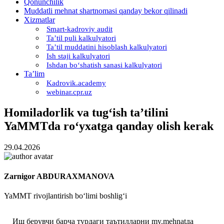
Qonunchilik
Muddatli mehnat shartnomasi qanday bekor qilinadi
Xizmatlar
Smart-kadroviy audit
Ta’til puli kalkulyatori
Ta’til muddatini hisoblash kalkulyatori
Ish staji kalkulyatori
Ishdan boʻshatish sanasi kalkulyatori
Ta’lim
Kadrovik.academy
webinar.cpr.uz
Homiladorlik va tugʻish ta’tilini
YaMMTda roʻyхatga qanday olish kerak
29.04.2026
Zarnigor ABDURAXMANOVA
YaMMT rivojlantirish boʻlimi boshligʻi
Иш берувчи барча турдаги таътилларни my.mehnatда