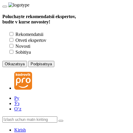
Poluchayte rekomendatsii ekspertov,
budte v kurse novostey!
Rekomendatsii
Otveti ekspertov
Novosti
Sobitiya
Otkazatsya
Podpisatsya
Ру
Ўз
Oʻz
Kirish