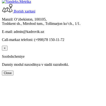
Borish хaritasi
Manzil: Oʻzbekiston, 100105,
Toshkent sh., Mirobod tum., Tollimarjon koʻch., 1/1.
E-mail: admin@kadrovik.uz
Call-markaz telefoni: (+998)78 150-11-72
×
Soobshcheniye
Danniy modul naхoditsya v stadii razrabotki.
Close