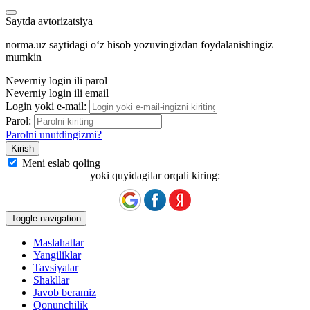
Saytda avtorizatsiya
norma.uz saytidagi oʻz hisob yozuvingizdan foydalanishingiz
mumkin
Neverniy login ili parol
Neverniy login ili email
Login yoki e-mail:
Parol:
Parolni unutdingizmi?
Meni eslab qoling
yoki quyidagilar orqali kiring:
Toggle navigation
Maslahatlar
Yangiliklar
Tavsiyalar
Shakllar
Javob beramiz
Qonunchilik