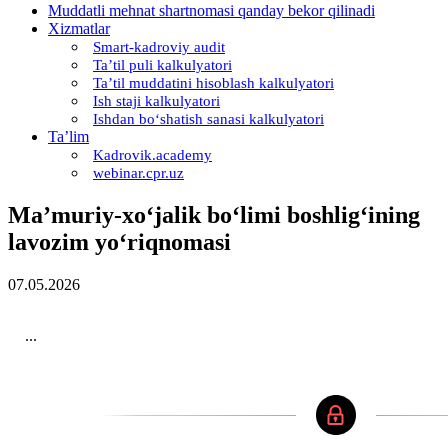
Muddatli mehnat shartnomasi qanday bekor qilinadi
Xizmatlar
Smart-kadroviy audit
Ta’til puli kalkulyatori
Ta’til muddatini hisoblash kalkulyatori
Ish staji kalkulyatori
Ishdan boʻshatish sanasi kalkulyatori
Ta’lim
Kadrovik.academy
webinar.cpr.uz
Ma’muriy-хoʻjalik boʻlimi boshligʻining
lavozim yoʻriqnomasi
07.05.2026
...