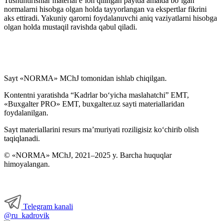
Tushuntirishlar material e’lon qilingan paytda amalda boʻlgan
normalarni hisobga olgan holda tayyorlangan va ekspertlar fikrini
aks ettiradi. Yakuniy qarorni foydalanuvchi aniq vaziyatlarni hisobga
olgan holda mustaqil ravishda qabul qiladi.
Sayt «NORMA» MChJ tomonidan ishlab chiqilgan.
Kontentni yaratishda “Kadrlar boʻyicha maslahatchi” EMT,
«Buxgalter PRO» EMT, buxgalter.uz sayti materiallaridan
foydalanilgan.
Sayt materiallarini resurs ma’muriyati roziligisiz koʻchirib olish
taqiqlanadi.
© «NORMA» MChJ, 2021–2025 y. Barcha huquqlar
himoyalangan.
Telegram kanali
@ru_kadrovik