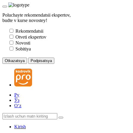
Poluchayte rekomendatsii ekspertov,
budte v kurse novostey!
Rekomendatsii
Otveti ekspertov
Novosti
Sobitiya
Otkazatsya
Podpisatsya
Ру
Ўз
Oʻz
Kirish