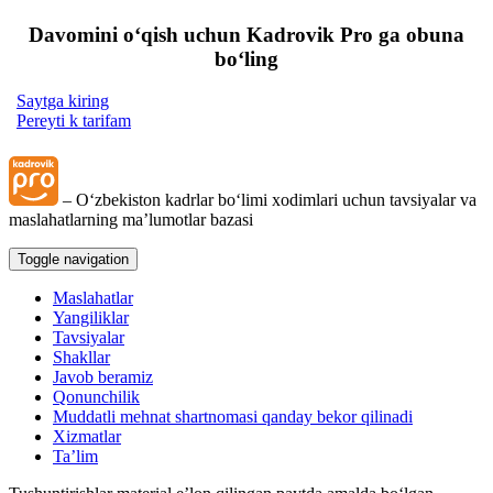
Davomini oʻqish uchun Kadrovik Pro ga obuna
boʻling
Saytga kiring
Pereyti k tarifam
– Oʻzbekiston kadrlar boʻlimi хodimlari uchun tavsiyalar va
maslahatlarning ma’lumotlar bazasi
Toggle navigation
Maslahatlar
Yangiliklar
Tavsiyalar
Shakllar
Javob beramiz
Qonunchilik
Muddatli mehnat shartnomasi qanday bekor qilinadi
Xizmatlar
Ta’lim