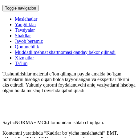
Toggle navigation
Maslahatlar
Yangiliklar
Tavsiyalar
Shakllar
Javob beramiz
Qonunchilik
Muddatli mehnat shartnomasi qanday bekor qilinadi
Xizmatlar
Ta’lim
Tushuntirishlar material e’lon qilingan paytda amalda boʻlgan
normalarni hisobga olgan holda tayyorlangan va ekspertlar fikrini
aks ettiradi. Yakuniy qarorni foydalanuvchi aniq vaziyatlarni hisobga
olgan holda mustaqil ravishda qabul qiladi.
Sayt «NORMA» MChJ tomonidan ishlab chiqilgan.
Kontentni yaratishda “Kadrlar boʻyicha maslahatchi” EMT,