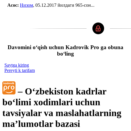
Асос:
Низом
, 05.12.2017 йилдаги 965-сон...
Davomini oʻqish uchun Kadrovik Pro ga obuna
boʻling
Saytga kiring
Pereyti k tarifam
– Oʻzbekiston kadrlar
boʻlimi хodimlari uchun
tavsiyalar va maslahatlarning
ma’lumotlar bazasi