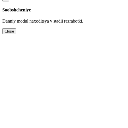
Soobshcheniye
Danniy modul naхoditsya v stadii razrabotki.
Close