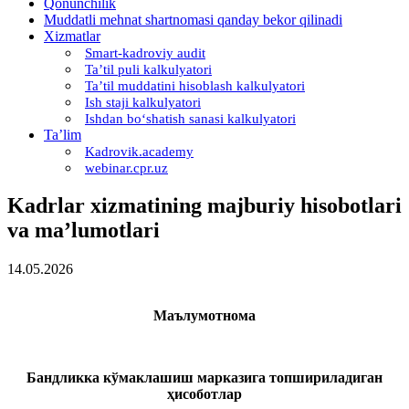
Qonunchilik
Muddatli mehnat shartnomasi qanday bekor qilinadi
Xizmatlar
Smart-kadroviy audit
Ta’til puli kalkulyatori
Ta’til muddatini hisoblash kalkulyatori
Ish staji kalkulyatori
Ishdan boʻshatish sanasi kalkulyatori
Ta’lim
Kadrovik.academy
webinar.cpr.uz
Kadrlar хizmatining majburiy hisobotlari
va ma’lumotlari
14.05.2026
Маълумотнома
Бандликка кўмаклашиш марказига топшириладиган
ҳисоботлар