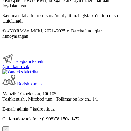
«Buxgalter PRO» EMT, buxgalter.uz sayti materiallaridan
foydalanilgan.
Sayt materiallarini resurs ma’muriyati roziligisiz koʻchirib olish
taqiqlanadi.
© «NORMA» MChJ, 2021–2025 y. Barcha huquqlar
himoyalangan.
Telegram kanali
@ru_kadrovik
Borish хaritasi
Manzil: Oʻzbekiston, 100105,
Toshkent sh., Mirobod tum., Tollimarjon koʻch., 1/1.
E-mail: admin@kadrovik.uz
Call-markaz telefoni: (+998)78 150-11-72
×