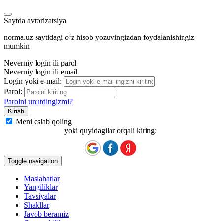
Saytda avtorizatsiya
norma.uz saytidagi oʻz hisob yozuvingizdan foydalanishingiz
mumkin
Neverniy login ili parol
Neverniy login ili email
Login yoki e-mail:
Parol:
Parolni unutdingizmi?
Meni eslab qoling
yoki quyidagilar orqali kiring:
Toggle navigation
Maslahatlar
Yangiliklar
Tavsiyalar
Shakllar
Javob beramiz