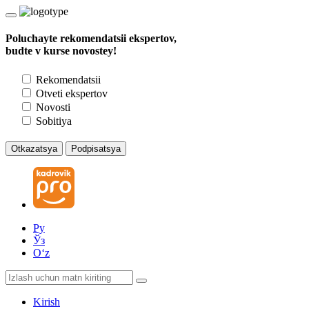
Poluchayte rekomendatsii ekspertov,
budte v kurse novostey!
Rekomendatsii
Otveti ekspertov
Novosti
Sobitiya
Otkazatsya
Podpisatsya
Ру
Ўз
Oʻz
Kirish