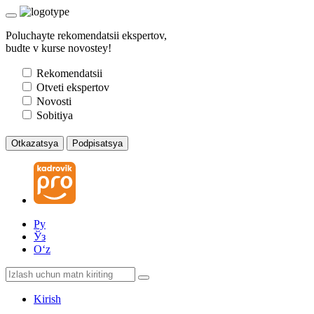
Poluchayte rekomendatsii ekspertov,
budte v kurse novostey!
Rekomendatsii
Otveti ekspertov
Novosti
Sobitiya
Otkazatsya
Podpisatsya
Ру
Ўз
Oʻz
Kirish