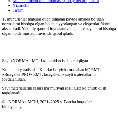
Muddatli mehnat shartnomasi qanday bekor qilinadi
Xizmatlar
Ta’lim
Tushuntirishlar material e’lon qilingan paytda amalda boʻlgan
normalarni hisobga olgan holda tayyorlangan va ekspertlar fikrini
aks ettiradi. Yakuniy qarorni foydalanuvchi aniq vaziyatlarni hisobga
olgan holda mustaqil ravishda qabul qiladi.
Sayt «NORMA» MChJ tomonidan ishlab chiqilgan.
Kontentni yaratishda “Kadrlar boʻyicha maslahatchi” EMT,
«Buxgalter PRO» EMT, buxgalter.uz sayti materiallaridan
foydalanilgan.
Sayt materiallarini resurs ma’muriyati roziligisiz koʻchirib olish
taqiqlanadi.
© «NORMA» MChJ, 2021–2025 y. Barcha huquqlar
himoyalangan.