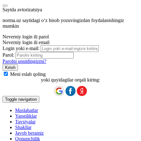
Saytda avtorizatsiya
norma.uz saytidagi oʻz hisob yozuvingizdan foydalanishingiz
mumkin
Neverniy login ili parol
Neverniy login ili email
Login yoki e-mail:
Parol:
Parolni unutdingizmi?
Meni eslab qoling
yoki quyidagilar orqali kiring:
Toggle navigation
Maslahatlar
Yangiliklar
Tavsiyalar
Shakllar
Javob beramiz
Qonunchilik