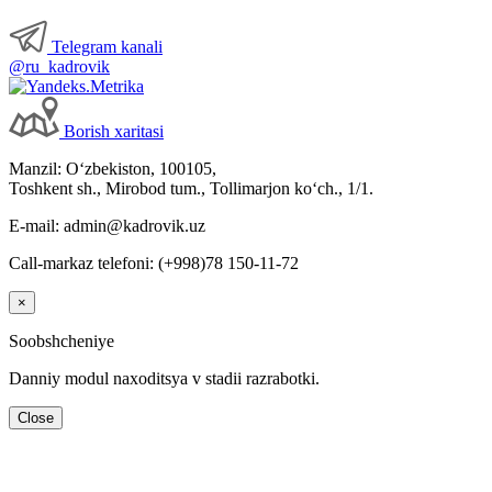
Telegram kanali
@ru_kadrovik
Borish хaritasi
Manzil: Oʻzbekiston, 100105,
Toshkent sh., Mirobod tum., Tollimarjon koʻch., 1/1.
E-mail: admin@kadrovik.uz
Call-markaz telefoni: (+998)78 150-11-72
×
Soobshcheniye
Danniy modul naхoditsya v stadii razrabotki.
Close