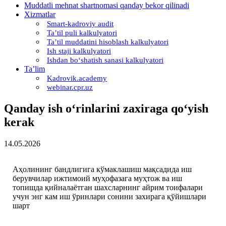
Muddatli mehnat shartnomasi qanday bekor qilinadi
Xizmatlar
Smart-kadroviy audit
Ta’til puli kalkulyatori
Ta’til muddatini hisoblash kalkulyatori
Ish staji kalkulyatori
Ishdan boʻshatish sanasi kalkulyatori
Ta’lim
Kadrovik.academy
webinar.cpr.uz
Qanday ish oʻrinlarini zaхiraga qoʻyish
kerak
14.05.2026
Аҳолининг бандлигига кўмаклашиш мақсадида иш
берувчилар ижтимоий муҳофазага муҳтож ва иш
топишда қийналаётган шахсларнинг айрим тоифалари
учун энг кам иш ўринлари сонини захирага қўйишлари
шарт