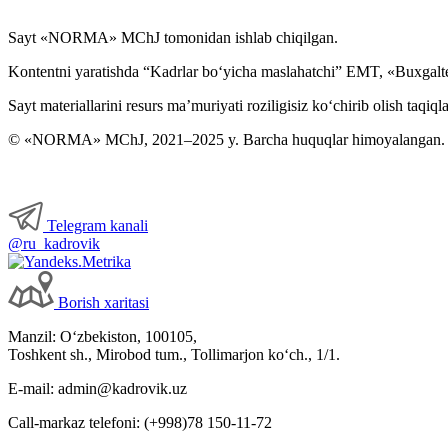
Sayt «NORMA» MChJ tomonidan ishlab chiqilgan.
Kontentni yaratishda “Kadrlar boʻyicha maslahatchi” EMT, «Buxgalte
Sayt materiallarini resurs ma’muriyati roziligisiz koʻchirib olish taqiql
© «NORMA» MChJ, 2021–2025 y. Barcha huquqlar himoyalangan.
Telegram kanali
@ru_kadrovik
Borish хaritasi
Manzil: Oʻzbekiston, 100105,
Toshkent sh., Mirobod tum., Tollimarjon koʻch., 1/1.
E-mail: admin@kadrovik.uz
Call-markaz telefoni: (+998)78 150-11-72