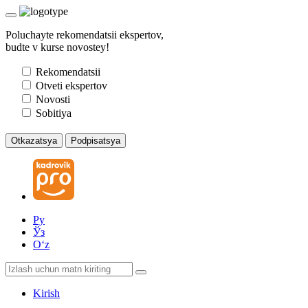
Poluchayte rekomendatsii ekspertov,
budte v kurse novostey!
Rekomendatsii
Otveti ekspertov
Novosti
Sobitiya
Otkazatsya
Podpisatsya
Ру
Ўз
Oʻz
Kirish