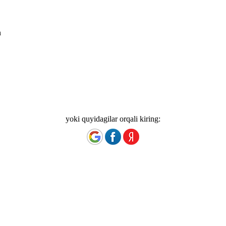
n
yoki quyidagilar orqali kiring: