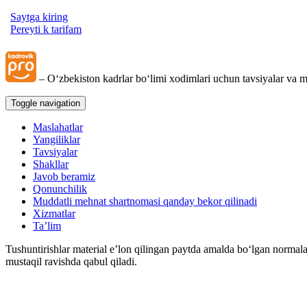
Saytga kiring
Pereyti k tarifam
– Oʻzbekiston kadrlar boʻlimi хodimlari uchun tavsiyalar va m
Toggle navigation
Maslahatlar
Yangiliklar
Tavsiyalar
Shakllar
Javob beramiz
Qonunchilik
Muddatli mehnat shartnomasi qanday bekor qilinadi
Xizmatlar
Ta’lim
Tushuntirishlar material e’lon qilingan paytda amalda boʻlgan normala
mustaqil ravishda qabul qiladi.