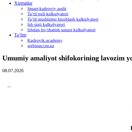
Xizmatlar
Smart-kadroviy audit
Ta’til puli kalkulyatori
Ta’til muddatini hisoblash kalkulyatori
Ish staji kalkulyatori
Ishdan boʻshatish sanasi kalkulyatori
Ta’lim
Kadrovik.academy
webinar.cpr.uz
Umumiy amaliyot shifokorining lavozim y
08.07.2026
...