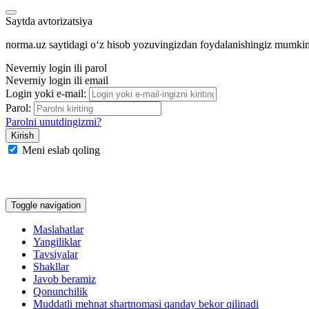
Saytda avtorizatsiya
norma.uz saytidagi oʻz hisob yozuvingizdan foydalanishingiz mumki
Neverniy login ili parol
Neverniy login ili email
Login yoki e-mail:
Parol:
Parolni unutdingizmi?
Meni eslab qoling
Google
Facebook
Yandeks
Toggle navigation
Maslahatlar
Yangiliklar
Tavsiyalar
Shakllar
Javob beramiz
Qonunchilik
Muddatli mehnat shartnomasi qanday bekor qilinadi