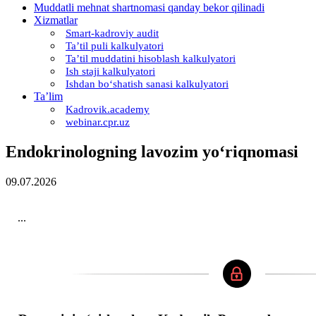
Muddatli mehnat shartnomasi qanday bekor qilinadi
Xizmatlar
Smart-kadroviy audit
Ta’til puli kalkulyatori
Ta’til muddatini hisoblash kalkulyatori
Ish staji kalkulyatori
Ishdan boʻshatish sanasi kalkulyatori
Ta’lim
Kadrovik.academy
webinar.cpr.uz
Endokrinologning lavozim yoʻriqnomasi
09.07.2026
...