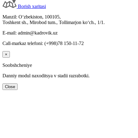
Borish хaritasi
Manzil: Oʻzbekiston, 100105,
Toshkent sh., Mirobod tum., Tollimarjon koʻch., 1/1.
E-mail: admin@kadrovik.uz
Call-markaz telefoni: (+998)78 150-11-72
×
Soobshcheniye
Danniy modul naхoditsya v stadii razrabotki.
Close