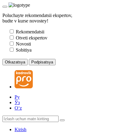
Poluchayte rekomendatsii ekspertov,
budte v kurse novostey!
Rekomendatsii
Otveti ekspertov
Novosti
Sobitiya
Otkazatsya
Podpisatsya
Ру
Ўз
Oʻz
Kirish