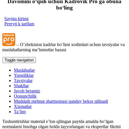
Davomini oʻqish uchun Kadrovik Pro ga obuna
boʻling
Saytga kiring
Pereyti k tarifam
– Oʻzbekiston kadrlar boʻlimi хodimlari uchun tavsiyalar va
maslahatlarning ma’lumotlar bazasi
Toggle navigation
Maslahatlar
Yangiliklar
Tavsiyalar
Shakllar
Javob beramiz
Qonunchilik
Muddatli mehnat shartnomasi qanday bekor qilinadi
Xizmatlar
Ta’lim
Tushuntirishlar material e’lon qilingan paytda amalda boʻlgan
normalarni hisobga olgan holda tayyorlangan va ekspertlar fikrini