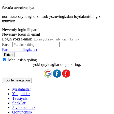
Saytda avtorizatsiya
norma.uz saytidagi oʻz hisob yozuvingizdan foydalanishingiz
mumkin
Neverniy login ili parol
Neverniy login ili email
Login yoki e-mail:
Parol:
Parolni unutdingizmi?
Meni eslab qoling
yoki quyidagilar orqali kiring:
Toggle navigation
Maslahatlar
Yangiliklar
Tavsiyalar
Shakllar
Javob beramiz
Qonunchilik