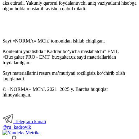
aks ettiradi. Yakuniy qarorni foydalanuvchi aniq vaziyatlarni hisobga
olgan holda mustaqil ravishda qabul qiladi.
Sayt «NORMA» MChJ tomonidan ishlab chiqilgan.
Kontentni yaratishda “Kadrlar boʻyicha maslahatchi” EMT,
«Buxgalter PRO» EMT, buxgalter.uz sayti materiallaridan
foydalanilgan.
Sayt materiallarini resurs ma’muriyati roziligisiz koʻchirib olish
taqiqlanadi.
© «NORMA» MChJ, 2021–2025 y. Barcha huquqlar
himoyalangan.
Telegram kanali
@ru_kadrovik