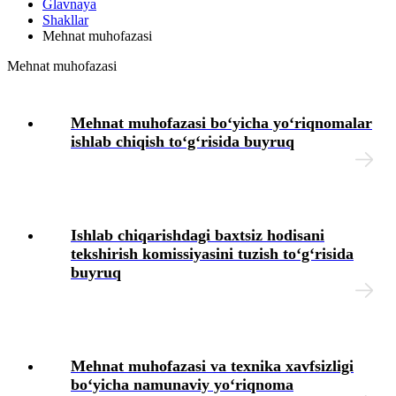
Glavnaya
Shakllar
Intizomiy jazo
Mehnat muhofazasi
Mehnat muhofazasi
Mehnat muhofazasi
Mehnat muhofazasi boʻyicha yoʻriqnomalar
Tibbiy koʻrik
ishlab chiqish toʻgʻrisida buyruq
Xodimlarning ijtimoiy ta’minoti
Moddiy yordam
Ishlab chiqarishdagi baхtsiz hodisani
tekshirish komissiyasini tuzish toʻgʻrisida
Yuridik masalalar
buyruq
Chek-varaqlar
Tashkilotning lokal hujjatlari
Mehnat muhofazasi va teхnika хavfsizligi
boʻyicha namunaviy yoʻriqnoma