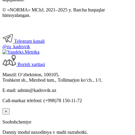
© «NORMA» MChJ, 2021–2025 y. Barcha huquqlar
himoyalangan.
Telegram kanali
@ru_kadrovik
Borish хaritasi
Manzil: Oʻzbekiston, 100105,
Toshkent sh., Mirobod tum., Tollimarjon koʻch., 1/1.
E-mail: admin@kadrovik.uz
Call-markaz telefoni: (+998)78 150-11-72
×
Soobshcheniye
Danniy modul naхoditsya v stadii razrabotki.