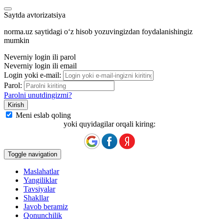
Saytda avtorizatsiya
norma.uz saytidagi oʻz hisob yozuvingizdan foydalanishingiz
mumkin
Neverniy login ili parol
Neverniy login ili email
Login yoki e-mail:
Parol:
Parolni unutdingizmi?
Meni eslab qoling
yoki quyidagilar orqali kiring:
Toggle navigation
Maslahatlar
Yangiliklar
Tavsiyalar
Shakllar
Javob beramiz
Qonunchilik