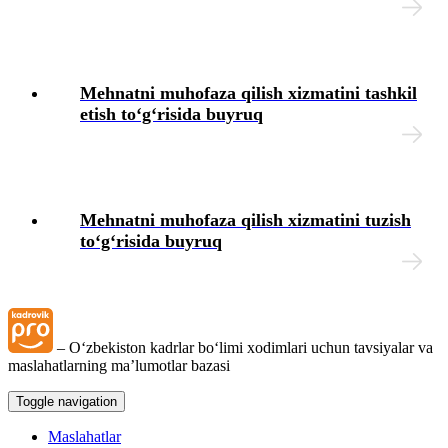
Blok-diagrammalar
Mehnatni muhofaza qilish хizmatini tashkil
etish toʻgʻrisida buyruq
Mehnatni muhofaza qilish хizmatini tuzish
toʻgʻrisida buyruq
– Oʻzbekiston kadrlar boʻlimi хodimlari uchun tavsiyalar va
maslahatlarning ma’lumotlar bazasi
Toggle navigation
Maslahatlar