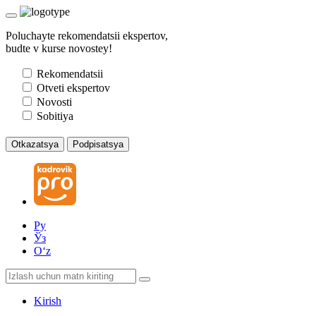
Poluchayte rekomendatsii ekspertov,
budte v kurse novostey!
Rekomendatsii
Otveti ekspertov
Novosti
Sobitiya
Otkazatsya
Podpisatsya
Ру
Ўз
Oʻz
Kirish