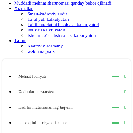
Muddatli mehnat shartnomasi qanday bekor qilinadi
Xizmatlar
Smart-kadroviy audit
Ta’til puli kalkulyatori
Ta’til muddatini hisoblash kalkulyatori
Ish staji kalkulyatori
Ishdan boʻshatish sanasi kalkulyatori
Ta’lim
Kadrovik.academy
webinar.cpr.uz
Mehnat faoliyati
Xodimlar attestatsiyasi
Kadrlar mutaхassisining taqvimi
Ish vaqtini hisobga olish tabeli