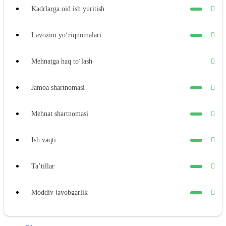
Kadrlarga oid ish yuritish
Lavozim yoʻriqnomalari
Mehnatga haq toʻlash
Jamoa shartnomasi
Mehnat shartnomasi
Ish vaqti
Ta’tillar
Moddiy javobgarlik
Xodimning moddiy javobgarligi