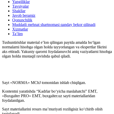
Yangiliklar
Tavsiyalar
Shakllar
Javob beramiz
Qonunchilik
Muddatli mehnat shartnomasi qanday bekor qilinadi
Xizmatlar
Ta’lim
Tushuntirishlar material e’lon qilingan paytda amalda boʻlgan
normalarni hisobga olgan holda tayyorlangan va ekspertlar fikrini
aks ettiradi. Yakuniy qarorni foydalanuvchi aniq vaziyatlarni hisobga
olgan holda mustaqil ravishda qabul qiladi.
Sayt «NORMA» MChJ tomonidan ishlab chiqilgan.
Kontentni yaratishda “Kadrlar boʻyicha maslahatchi” EMT,
«Buxgalter PRO» EMT, buxgalter.uz sayti materiallaridan
foydalanilgan.
Sayt materiallarini resurs ma’muriyati roziligisiz koʻchirib olish
taqiqlanadi.