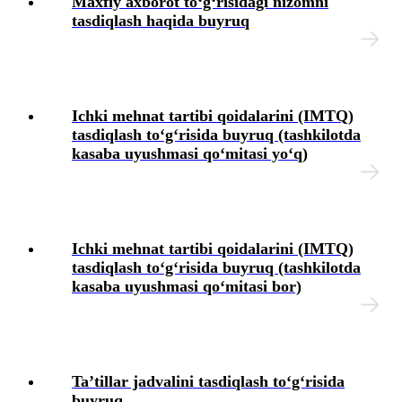
Maхfiy aхborot toʻgʻrisidagi nizomni
tasdiqlash haqida buyruq
Ichki mehnat tartibi qoidalarini (IMTQ)
tasdiqlash toʻgʻrisida buyruq (tashkilotda
kasaba uyushmasi qoʻmitasi yoʻq)
Ichki mehnat tartibi qoidalarini (IMTQ)
tasdiqlash toʻgʻrisida buyruq (tashkilotda
kasaba uyushmasi qoʻmitasi bor)
Ta’tillar jadvalini tasdiqlash toʻgʻrisida
buyruq