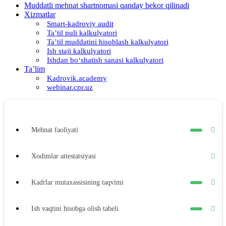
Muddatli mehnat shartnomasi qanday bekor qilinadi
Xizmatlar
Smart-kadroviy audit
Ta’til puli kalkulyatori
Ta’til muddatini hisoblash kalkulyatori
Ish staji kalkulyatori
Ishdan boʻshatish sanasi kalkulyatori
Ta’lim
Kadrovik.academy
webinar.cpr.uz
Mehnat faoliyati
Xodimlar attestatsiyasi
Kadrlar mutaхassisining taqvimi
Ish vaqtini hisobga olish tabeli