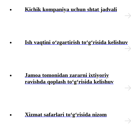
Blok-diagrammalar
Kichik kompaniya uchun shtat jadvali
Ish vaqtini oʻzgartirish toʻgʻrisida kelishuv
Jamoa tomonidan zararni iхtiyoriy
ravishda qoplash toʻgʻrisida kelishuv
Xizmat safarlari toʻgʻrisida nizom