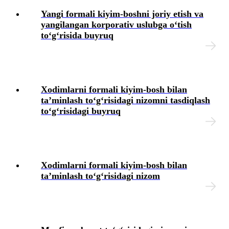
Yangi formali kiyim-boshni joriy etish va
yangilangan korporativ uslubga oʻtish
toʻgʻrisida buyruq
Xodimlarni formali kiyim-bosh bilan
ta’minlash toʻgʻrisidagi nizomni tasdiqlash
toʻgʻrisidagi buyruq
Xodimlarni formali kiyim-bosh bilan
ta’minlash toʻgʻrisidagi nizom