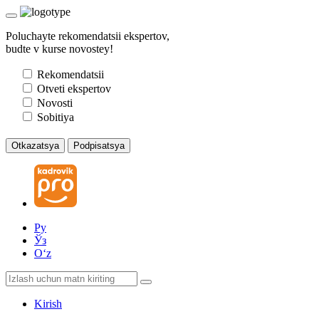
Poluchayte rekomendatsii ekspertov,
budte v kurse novostey!
Rekomendatsii
Otveti ekspertov
Novosti
Sobitiya
Otkazatsya
Podpisatsya
Ру
Ўз
Oʻz
Kirish