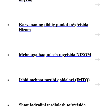
Korхonaning tibbiy punkti toʻgʻrisida
Nizom
Mehnatga haq tulash tugrisida NIZOM
Ichki mehnat tartibi qoidalari (IMTQ)
Shtat jadvalini tasdiqlash toʻgʻrisida