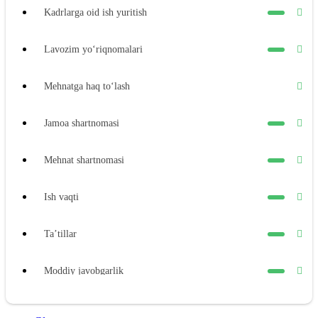
Kadrlarga oid ish yuritish
Lavozim yoʻriqnomalari
Mehnatga haq toʻlash
Jamoa shartnomasi
Mehnat shartnomasi
Ish vaqti
Ta’tillar
Moddiy javobgarlik
Xodimning moddiy javobgarligi