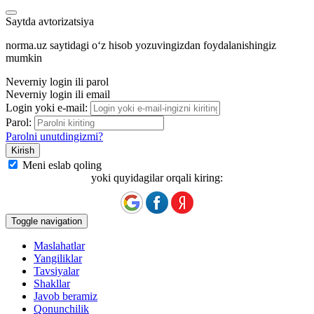
Saytda avtorizatsiya
norma.uz saytidagi oʻz hisob yozuvingizdan foydalanishingiz
mumkin
Neverniy login ili parol
Neverniy login ili email
Login yoki e-mail:
Parol:
Parolni unutdingizmi?
Meni eslab qoling
yoki quyidagilar orqali kiring:
Toggle navigation
Maslahatlar
Yangiliklar
Tavsiyalar
Shakllar
Javob beramiz
Qonunchilik