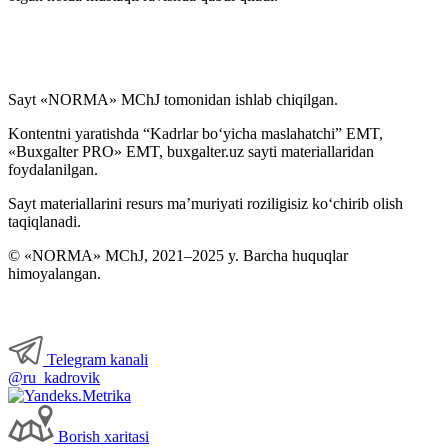
Sayt «NORMA» MChJ tomonidan ishlab chiqilgan.
Kontentni yaratishda “Kadrlar boʻyicha maslahatchi” EMT,
«Buxgalter PRO» EMT, buxgalter.uz sayti materiallaridan
foydalanilgan.
Sayt materiallarini resurs ma’muriyati roziligisiz koʻchirib olish
taqiqlanadi.
© «NORMA» MChJ, 2021–2025 y. Barcha huquqlar
himoyalangan.
Telegram kanali
@ru_kadrovik
Borish хaritasi