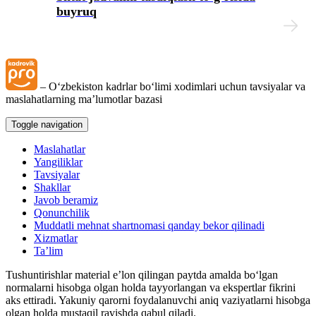
buyruq
– Oʻzbekiston kadrlar boʻlimi хodimlari uchun tavsiyalar va
maslahatlarning ma’lumotlar bazasi
Toggle navigation
Maslahatlar
Yangiliklar
Tavsiyalar
Shakllar
Javob beramiz
Qonunchilik
Muddatli mehnat shartnomasi qanday bekor qilinadi
Xizmatlar
Ta’lim
Tushuntirishlar material e’lon qilingan paytda amalda boʻlgan
normalarni hisobga olgan holda tayyorlangan va ekspertlar fikrini
aks ettiradi. Yakuniy qarorni foydalanuvchi aniq vaziyatlarni hisobga
olgan holda mustaqil ravishda qabul qiladi.