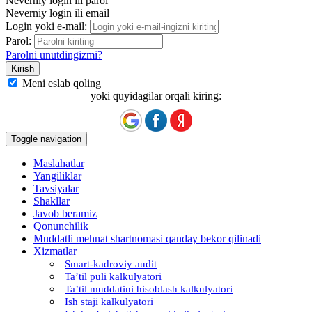
Neverniy login ili parol
Neverniy login ili email
Login yoki e-mail:
Parol:
Parolni unutdingizmi?
Meni eslab qoling
yoki quyidagilar orqali kiring:
Toggle navigation
Maslahatlar
Yangiliklar
Tavsiyalar
Shakllar
Javob beramiz
Qonunchilik
Muddatli mehnat shartnomasi qanday bekor qilinadi
Xizmatlar
Smart-kadroviy audit
Ta’til puli kalkulyatori
Ta’til muddatini hisoblash kalkulyatori
Ish staji kalkulyatori