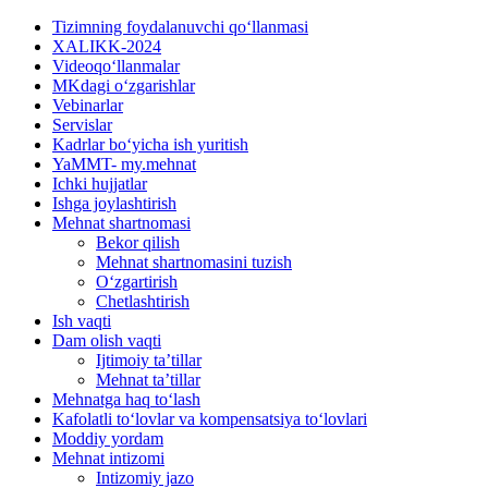
Tizimning foydalanuvchi qoʻllanmasi
XALIKK-2024
Videoqoʻllanmalar
MKdagi oʻzgarishlar
Vebinarlar
Servislar
Kadrlar boʻyicha ish yuritish
YaMMT- my.mehnat
Ichki hujjatlar
Ishga joylashtirish
Mehnat shartnomasi
Bekor qilish
Mehnat shartnomasini tuzish
Oʻzgartirish
Chetlashtirish
Ish vaqti
Dam olish vaqti
Ijtimoiy ta’tillar
Mehnat ta’tillar
Mehnatga haq toʻlash
Kafolatli toʻlovlar va kompensatsiya toʻlovlari
Moddiy yordam
Mehnat intizomi
Intizomiy jazo