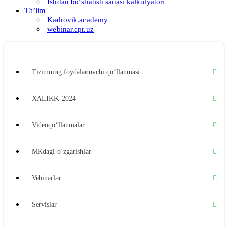
Ishdan boʻshatish sanasi kalkulyatori
Ta’lim
Kadrovik.academy
webinar.cpr.uz
Tizimning foydalanuvchi qoʻllanmasi
XALIKK-2024
Videoqoʻllanmalar
MKdagi oʻzgarishlar
Vebinarlar
Servislar