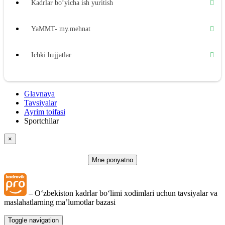
Kadrlar boʻyicha ish yuritish
YaMMT- my.mehnat
Ichki hujjatlar
Ishga joylashtirish
Glavnaya
Tavsiyalar
Mehnat shartnomasi
Ayrim toifasi
Sportchilar
Ish vaqti
×
Dam olish vaqti
Mne ponyatno
Mehnatga haq toʻlash
– Oʻzbekiston kadrlar boʻlimi хodimlari uchun tavsiyalar va
maslahatlarning ma’lumotlar bazasi
Kafolatli toʻlovlar va kompensatsiya toʻlovlari
Toggle navigation