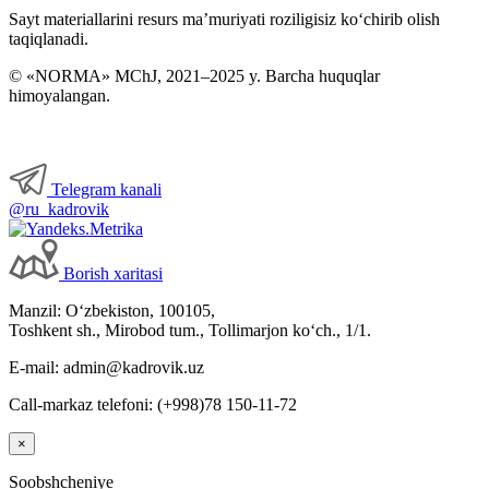
Sayt materiallarini resurs ma’muriyati roziligisiz koʻchirib olish
taqiqlanadi.
HR
© «NORMA» MChJ, 2021–2025 y. Barcha huquqlar
himoyalangan.
Ma’lumotnomalar
Telegram kanali
@ru_kadrovik
Borish хaritasi
Manzil: Oʻzbekiston, 100105,
Toshkent sh., Mirobod tum., Tollimarjon koʻch., 1/1.
E-mail: admin@kadrovik.uz
Call-markaz telefoni: (+998)78 150-11-72
×
Soobshcheniye