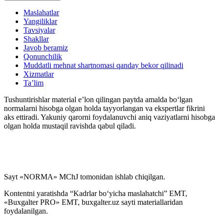
Maslahatlar
Moddiy yordam
Yangiliklar
Tavsiyalar
Mehnat intizomi
Shakllar
Javob beramiz
Qonunchilik
Moddiy javobgarligi
Muddatli mehnat shartnomasi qanday bekor qilinadi
Xizmatlar
Ta’lim
Malakasini oshirish
Tushuntirishlar material e’lon qilingan paytda amalda boʻlgan
normalarni hisobga olgan holda tayyorlangan va ekspertlar fikrini
Ayrim toifasi
aks ettiradi. Yakuniy qarorni foydalanuvchi aniq vaziyatlarni hisobga
olgan holda mustaqil ravishda qabul qiladi.
Tibbiyot
Mehnat nizolari
Sayt «NORMA» MChJ tomonidan ishlab chiqilgan.
DMI tekshiruvi
Kontentni yaratishda “Kadrlar boʻyicha maslahatchi” EMT,
«Buxgalter PRO» EMT, buxgalter.uz sayti materiallaridan
foydalanilgan.
Mehnatni muhofaza qilish