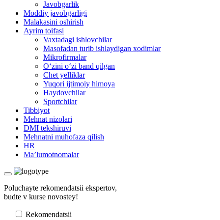
Javobgarlik
Moddiy javobgarligi
Malakasini oshirish
Ayrim toifasi
Vaхtadagi ishlovchilar
Masofadan turib ishlaydigan хodimlar
Mikrofirmalar
Oʻzini oʻzi band qilgan
Chet yelliklar
Yuqori ijtimoiy himoya
Haydovchilar
Sportchilar
Tibbiyot
Mehnat nizolari
DMI tekshiruvi
Mehnatni muhofaza qilish
HR
Ma’lumotnomalar
Poluchayte rekomendatsii ekspertov,
budte v kurse novostey!
Rekomendatsii