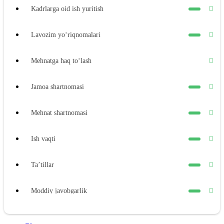
Kadrlarga oid ish yuritish
Lavozim yoʻriqnomalari
Mehnatga haq toʻlash
Jamoa shartnomasi
Mehnat shartnomasi
Ish vaqti
Ta’tillar
Moddiy javobgarlik
Xodimning moddiy javobgarligi