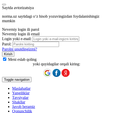
Saytda avtorizatsiya
norma.uz saytidagi oʻz hisob yozuvingizdan foydalanishingiz
mumkin
Neverniy login ili parol
Neverniy login ili email
Login yoki e-mail:
Parol:
Parolni unutdingizmi?
Meni eslab qoling
yoki quyidagilar orqali kiring:
Toggle navigation
Maslahatlar
Yangiliklar
Tavsiyalar
Shakllar
Javob beramiz
Qonunchilik