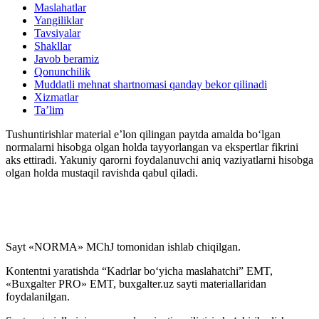
Blok-diagrammalar
Maslahatlar
Yangiliklar
Tavsiyalar
Shakllar
Javob beramiz
Qonunchilik
Muddatli mehnat shartnomasi qanday bekor qilinadi
Xizmatlar
Ta’lim
Tushuntirishlar material e’lon qilingan paytda amalda boʻlgan
normalarni hisobga olgan holda tayyorlangan va ekspertlar fikrini
aks ettiradi. Yakuniy qarorni foydalanuvchi aniq vaziyatlarni hisobga
olgan holda mustaqil ravishda qabul qiladi.
Sayt «NORMA» MChJ tomonidan ishlab chiqilgan.
Kontentni yaratishda “Kadrlar boʻyicha maslahatchi” EMT,
«Buxgalter PRO» EMT, buxgalter.uz sayti materiallaridan
foydalanilgan.