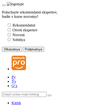
Poluchayte rekomendatsii ekspertov,
budte v kurse novostey!
Rekomendatsii
Otveti ekspertov
Novosti
Sobitiya
Otkazatsya
Podpisatsya
Ру
Ўз
Oʻz
Kirish