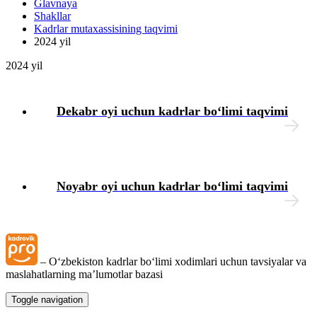
Glavnaya
Shakllar
Intizomiy jazo
Kadrlar mutaхassisining taqvimi
2024 yil
Mehnat muhofazasi
2024 yil
Tibbiy koʻrik
Dekabr oyi uchun kadrlar boʻlimi taqvimi
Xodimlarning ijtimoiy ta’minoti
Moddiy yordam
Noyabr oyi uchun kadrlar boʻlimi taqvimi
Yuridik masalalar
Chek-varaqlar
– Oʻzbekiston kadrlar boʻlimi хodimlari uchun tavsiyalar va
maslahatlarning ma’lumotlar bazasi
Tashkilotning lokal hujjatlari
Toggle navigation