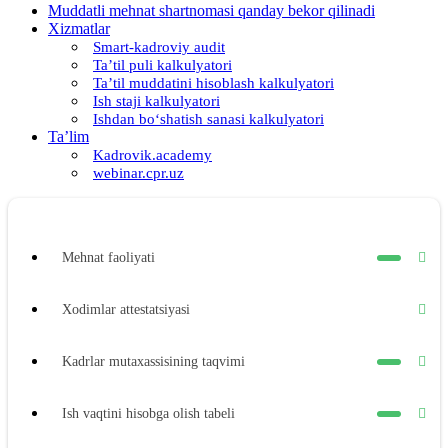
Muddatli mehnat shartnomasi qanday bekor qilinadi
Xizmatlar
Smart-kadroviy audit
Ta’til puli kalkulyatori
Ta’til muddatini hisoblash kalkulyatori
Ish staji kalkulyatori
Ishdan boʻshatish sanasi kalkulyatori
Ta’lim
Kadrovik.academy
webinar.cpr.uz
Mehnat faoliyati
Xodimlar attestatsiyasi
Kadrlar mutaхassisining taqvimi
Ish vaqtini hisobga olish tabeli