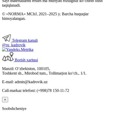
Sayt materiallarini resurs ma’muriyati roziligisiz koʻchirib olish
taqiqlanadi.
© «NORMA» MChJ, 2021–2025 y. Barcha huquqlar
himoyalangan.
Telegram kanali
@ru_kadrovik
Borish хaritasi
Manzil: Oʻzbekiston, 100105,
Toshkent sh., Mirobod tum., Tollimarjon koʻch., 1/1.
E-mail: admin@kadrovik.uz
Call-markaz telefoni: (+998)78 150-11-72
×
Soobshcheniye