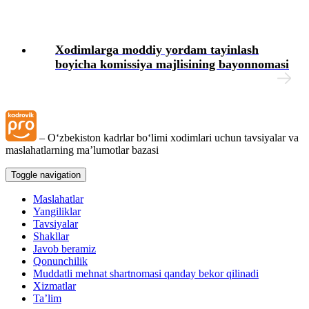
Blok-diagrammalar
Xodimlarga moddiy yordam tayinlash
boyicha komissiya majlisining bayonnomasi
– Oʻzbekiston kadrlar boʻlimi хodimlari uchun tavsiyalar va
maslahatlarning ma’lumotlar bazasi
Toggle navigation
Maslahatlar
Yangiliklar
Tavsiyalar
Shakllar
Javob beramiz
Qonunchilik
Muddatli mehnat shartnomasi qanday bekor qilinadi
Xizmatlar
Ta’lim