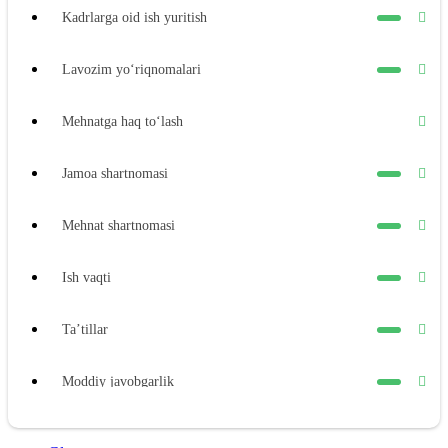
Kadrlarga oid ish yuritish
Lavozim yoʻriqnomalari
Mehnatga haq toʻlash
Jamoa shartnomasi
Mehnat shartnomasi
Ish vaqti
Ta’tillar
Moddiy javobgarlik
Xodimning moddiy javobgarligi