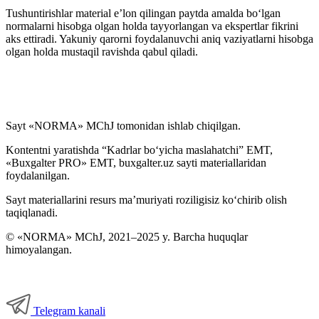
Tushuntirishlar material e’lon qilingan paytda amalda boʻlgan
normalarni hisobga olgan holda tayyorlangan va ekspertlar fikrini
aks ettiradi. Yakuniy qarorni foydalanuvchi aniq vaziyatlarni hisobga
olgan holda mustaqil ravishda qabul qiladi.
Sayt «NORMA» MChJ tomonidan ishlab chiqilgan.
Kontentni yaratishda “Kadrlar boʻyicha maslahatchi” EMT,
«Buxgalter PRO» EMT, buxgalter.uz sayti materiallaridan
foydalanilgan.
Sayt materiallarini resurs ma’muriyati roziligisiz koʻchirib olish
taqiqlanadi.
© «NORMA» MChJ, 2021–2025 y. Barcha huquqlar
himoyalangan.
Telegram kanali