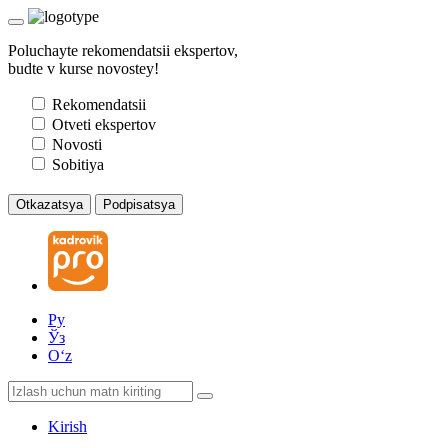
Poluchayte rekomendatsii ekspertov,
budte v kurse novostey!
Rekomendatsii
Otveti ekspertov
Novosti
Sobitiya
Otkazatsya
Podpisatsya
Ру
Ўз
Oʻz
Kirish