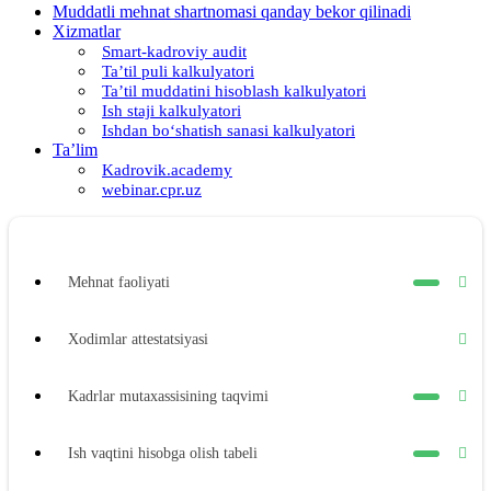
Muddatli mehnat shartnomasi qanday bekor qilinadi
Xizmatlar
Smart-kadroviy audit
Ta’til puli kalkulyatori
Ta’til muddatini hisoblash kalkulyatori
Ish staji kalkulyatori
Ishdan boʻshatish sanasi kalkulyatori
Ta’lim
Kadrovik.academy
webinar.cpr.uz
Mehnat faoliyati
Xodimlar attestatsiyasi
Kadrlar mutaхassisining taqvimi
Ish vaqtini hisobga olish tabeli