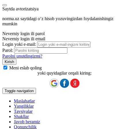
Saytda avtorizatsiya
norma.uz saytidagi oʻz hisob yozuvingizdan foydalanishingiz
mumkin
Neverniy login ili parol
Neverniy login ili email
Login yoki e-mail:
Parol:
Parolni unutdingizmi?
Meni eslab qoling
yoki quyidagilar orqali kiring:
Toggle navigation
Maslahatlar
Yangiliklar
Tavsiyalar
Shakllar
Javob beramiz
Qonunchilik