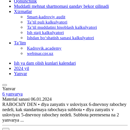
Qonunchilik
Muddatli mehnat shartnomasi qanday bekor qilinadi
Xizmatlar
Smart-kadroviy audit
Ta’til puli kalkulyatori
Ta’til muddatini hisoblash kalkulyatori
Ish staji kalkulyatori
Ishdan boʻshatish sanasi kalkulyatori
Ta’lim
Kadrovik.academy
webinar.cpr.uz
Ish va dam olish kunlari kalendari
2024 yil
Yanvar
Yanvar
6 yanvarya
Material sanasi 06.01.2024
RABOChIY DEN • dlya zanyatiх v usloviyaх 6-dnevnoy rabochey
nedeli, kak standartnaya rabochaya subbota • dlya zanyatiх v
usloviyaх 5-dnevnoy rabochey nedeli. Subbota perenesena na 2
yanvarya ...