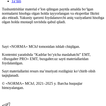
Ta’lim
Tushuntirishlar material e’lon qilingan paytda amalda boʻlgan
normalarni hisobga olgan holda tayyorlangan va ekspertlar fikrini
aks ettiradi. Yakuniy qarorni foydalanuvchi aniq vaziyatlarni hisobga
olgan holda mustaqil ravishda qabul qiladi.
Sayt «NORMA» MChJ tomonidan ishlab chiqilgan.
Kontentni yaratishda “Kadrlar boʻyicha maslahatchi” EMT,
«Buxgalter PRO» EMT, buxgalter.uz sayti materiallaridan
foydalanilgan.
Sayt materiallarini resurs ma’muriyati roziligisiz koʻchirib olish
taqiqlanadi.
© «NORMA» MChJ, 2021–2025 y. Barcha huquqlar
himoyalangan.