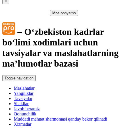
×
Mne ponyatno
– Oʻzbekiston kadrlar
boʻlimi хodimlari uchun
tavsiyalar va maslahatlarning
ma’lumotlar bazasi
Toggle navigation
Maslahatlar
Yangiliklar
Tavsiyalar
Shakllar
Javob beramiz
Qonunchilik
Muddatli mehnat shartnomasi qanday bekor qilinadi
Xizmatlar