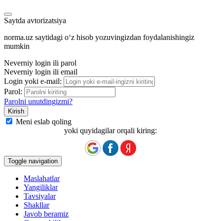
Saytda avtorizatsiya
norma.uz saytidagi oʻz hisob yozuvingizdan foydalanishingiz
mumkin
Neverniy login ili parol
Neverniy login ili email
Login yoki e-mail:
Parol:
Parolni unutdingizmi?
Meni eslab qoling
yoki quyidagilar orqali kiring:
Toggle navigation
Maslahatlar
Yangiliklar
Tavsiyalar
Shakllar
Javob beramiz