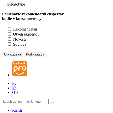
Poluchayte rekomendatsii ekspertov,
budte v kurse novostey!
Rekomendatsii
Otveti ekspertov
Novosti
Sobitiya
Otkazatsya
Podpisatsya
Ру
Ўз
Oʻz
Kirish