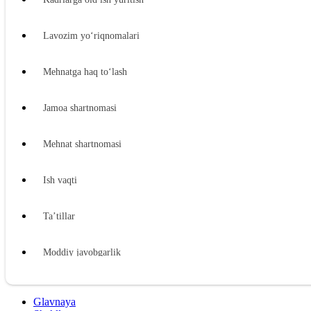
Lavozim yoʻriqnomalari
Mehnatga haq toʻlash
Jamoa shartnomasi
Mehnat shartnomasi
Ish vaqti
Ta’tillar
Moddiy javobgarlik
Xodimning moddiy javobgarligi
Glavnaya