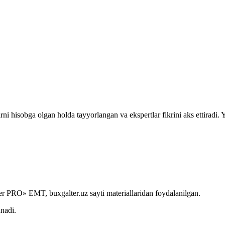
rni hisobga olgan holda tayyorlangan va ekspertlar fikrini aks ettiradi.
r PRO» EMT, buxgalter.uz sayti materiallaridan foydalanilgan.
anadi.