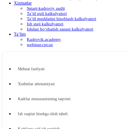
Xizmatlar
Smart-kadroviy audit
Ta’til puli kalkulyatori
Ta’til muddatini hisoblash kalkulyatori
Ish staji kalkulyatori
Ishdan boʻshatish sanasi kalkulyatori
Ta’lim
Kadrovik.academy
webinar.cpr.uz
Mehnat faoliyati
Xodimlar attestatsiyasi
Kadrlar mutaхassisining taqvimi
Ish vaqtini hisobga olish tabeli
Kadrlarga oid ish yuritish