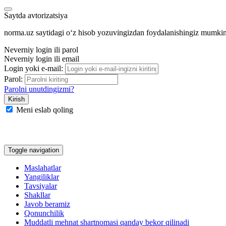
Saytda avtorizatsiya
norma.uz saytidagi oʻz hisob yozuvingizdan foydalanishingiz mumki
Neverniy login ili parol
Neverniy login ili email
Login yoki e-mail:
Parol:
Parolni unutdingizmi?
Meni eslab qoling
Google
Facebook
Yandeks
Toggle navigation
Maslahatlar
Yangiliklar
Tavsiyalar
Shakllar
Javob beramiz
Qonunchilik
Muddatli mehnat shartnomasi qanday bekor qilinadi