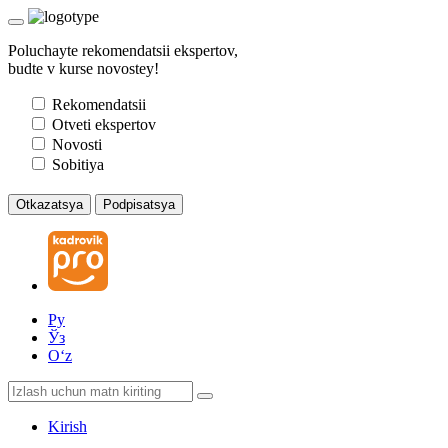
Poluchayte rekomendatsii ekspertov,
budte v kurse novostey!
Rekomendatsii
Otveti ekspertov
Novosti
Sobitiya
Otkazatsya
Podpisatsya
Ру
Ўз
Oʻz
Kirish