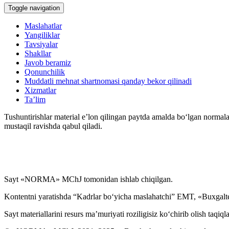
Toggle navigation
Maslahatlar
Yangiliklar
Tavsiyalar
Shakllar
Javob beramiz
Qonunchilik
Muddatli mehnat shartnomasi qanday bekor qilinadi
Xizmatlar
Ta’lim
Tushuntirishlar material e’lon qilingan paytda amalda boʻlgan normala
mustaqil ravishda qabul qiladi.
Sayt «NORMA» MChJ tomonidan ishlab chiqilgan.
Kontentni yaratishda “Kadrlar boʻyicha maslahatchi” EMT, «Buxgalte
Sayt materiallarini resurs ma’muriyati roziligisiz koʻchirib olish taqiql