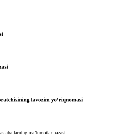
si
masi
zoratchisining lavozim yoʻriqnomasi
aslahatlarning ma’lumotlar bazasi