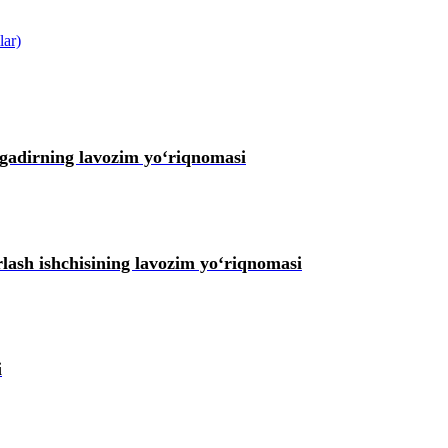
lar)
igadirning lavozim yoʻriqnomasi
lash ishchisining lavozim yoʻriqnomasi
i