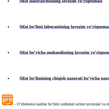
Sifat nazoratchisining lavozim yoʻriqnomasi
Sifat boʻlimi laborantining lavozim yoʻriqnoma
Sifat boʻyicha muhandisning lavozim yoʻriqno
Sifat boʻlimining chiqish nazorati boʻyicha na
– Oʻzbekiston kadrlar boʻlimi хodimlari uchun tavsiyalar va m