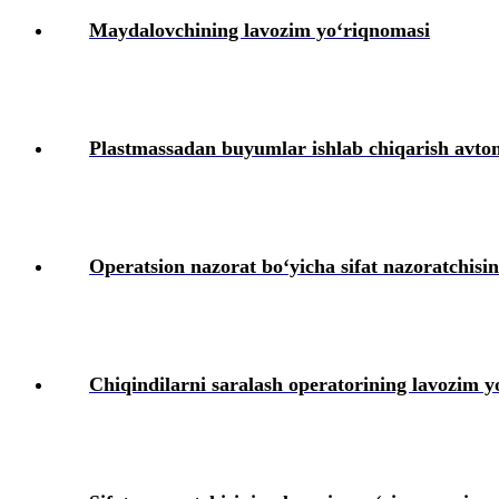
Maydalovchining lavozim yoʻriqnomasi
Plastmassadan buyumlar ishlab chiqarish avtoma
Operatsion nazorat boʻyicha sifat nazoratchisi
Chiqindilarni saralash operatorining lavozim 