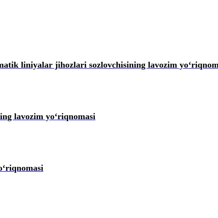
tik liniyalar jihozlari sozlovchisining lavozim yoʻriqnom
ning lavozim yoʻriqnomasi
yoʻriqnomasi