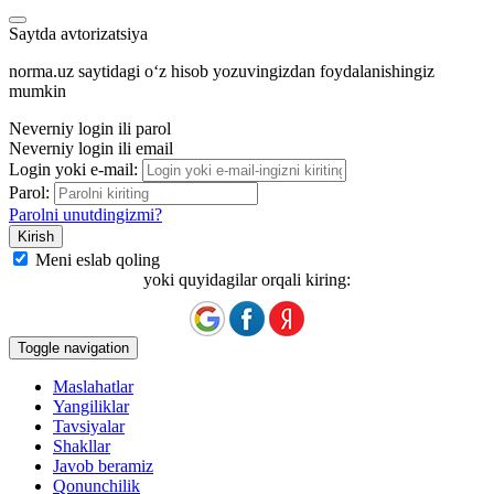
Saytda avtorizatsiya
norma.uz saytidagi oʻz hisob yozuvingizdan foydalanishingiz
mumkin
Neverniy login ili parol
Neverniy login ili email
Login yoki e-mail:
Parol:
Parolni unutdingizmi?
Meni eslab qoling
yoki quyidagilar orqali kiring:
Toggle navigation
Maslahatlar
Yangiliklar
Tavsiyalar
Shakllar
Javob beramiz
Qonunchilik