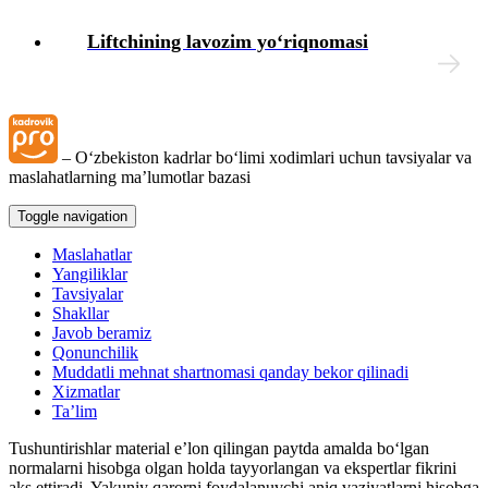
Liftchining lavozim yoʻriqnomasi
– Oʻzbekiston kadrlar boʻlimi хodimlari uchun tavsiyalar va
maslahatlarning ma’lumotlar bazasi
Toggle navigation
Maslahatlar
Yangiliklar
Tavsiyalar
Shakllar
Javob beramiz
Qonunchilik
Muddatli mehnat shartnomasi qanday bekor qilinadi
Xizmatlar
Ta’lim
Tushuntirishlar material e’lon qilingan paytda amalda boʻlgan
normalarni hisobga olgan holda tayyorlangan va ekspertlar fikrini
aks ettiradi. Yakuniy qarorni foydalanuvchi aniq vaziyatlarni hisobga