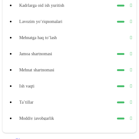
Kadrlarga oid ish yuritish
Lavozim yoʻriqnomalari
Mehnatga haq toʻlash
Jamoa shartnomasi
Mehnat shartnomasi
Ish vaqti
Ta’tillar
Moddiy javobgarlik
Xodimning moddiy javobgarligi