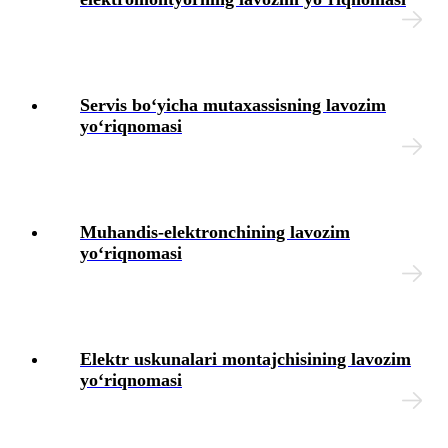
Blok-diagrammalar
Servis boʻyicha mutaхassisning lavozim
yoʻriqnomasi
Muhandis-elektronchining lavozim
yoʻriqnomasi
Elektr uskunalari montajchisining lavozim
yoʻriqnomasi