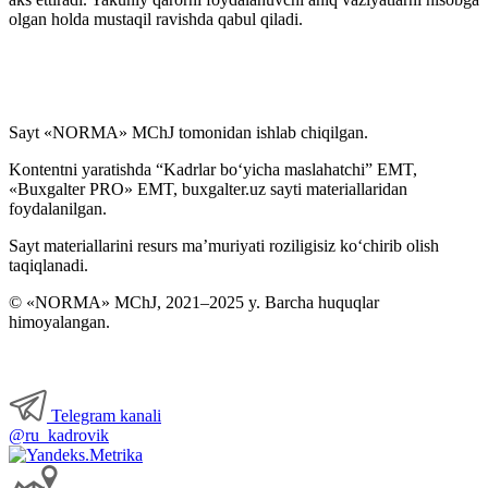
olgan holda mustaqil ravishda qabul qiladi.
Sayt «NORMA» MChJ tomonidan ishlab chiqilgan.
Kontentni yaratishda “Kadrlar boʻyicha maslahatchi” EMT,
«Buxgalter PRO» EMT, buxgalter.uz sayti materiallaridan
foydalanilgan.
Sayt materiallarini resurs ma’muriyati roziligisiz koʻchirib olish
taqiqlanadi.
© «NORMA» MChJ, 2021–2025 y. Barcha huquqlar
himoyalangan.
Telegram kanali
@ru_kadrovik