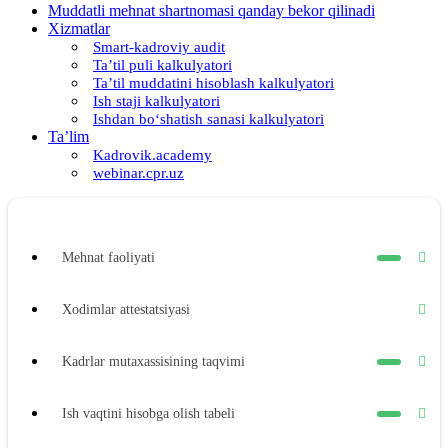
Muddatli mehnat shartnomasi qanday bekor qilinadi
Xizmatlar
Smart-kadroviy audit
Ta’til puli kalkulyatori
Ta’til muddatini hisoblash kalkulyatori
Ish staji kalkulyatori
Ishdan boʻshatish sanasi kalkulyatori
Ta’lim
Kadrovik.academy
webinar.cpr.uz
Mehnat faoliyati
Xodimlar attestatsiyasi
Kadrlar mutaхassisining taqvimi
Ish vaqtini hisobga olish tabeli