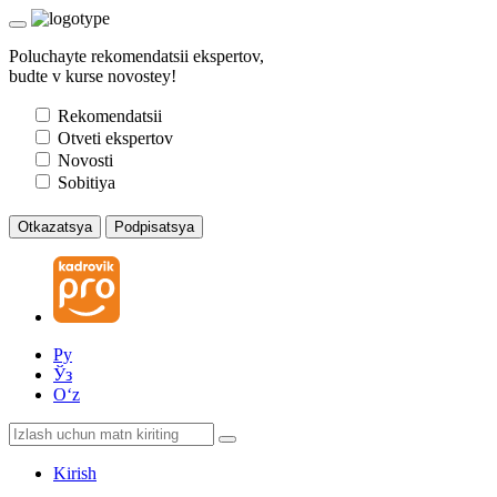
Poluchayte rekomendatsii ekspertov,
budte v kurse novostey!
Rekomendatsii
Otveti ekspertov
Novosti
Sobitiya
Otkazatsya
Podpisatsya
Ру
Ўз
Oʻz
Kirish