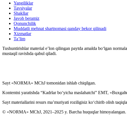
Yangiliklar
Tavsiyalar
Shakllar
Javob beramiz
Qonunchilik
Muddatli mehnat shartnomasi qanday bekor qilinadi
Xizmatlar
Ta’lim
Tushuntirishlar material e’lon qilingan paytda amalda boʻlgan normala
mustaqil ravishda qabul qiladi.
Sayt «NORMA» MChJ tomonidan ishlab chiqilgan.
Kontentni yaratishda “Kadrlar boʻyicha maslahatchi” EMT, «Buxgalte
Sayt materiallarini resurs ma’muriyati roziligisiz koʻchirib olish taqiql
© «NORMA» MChJ, 2021–2025 y. Barcha huquqlar himoyalangan.