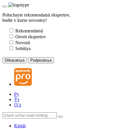
Poluchayte rekomendatsii ekspertov,
budte v kurse novostey!
Rekomendatsii
Otveti ekspertov
Novosti
Sobitiya
Otkazatsya
Podpisatsya
Ру
Ўз
Oʻz
Kirish