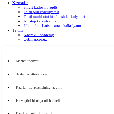
Xizmatlar
Smart-kadroviy audit
Ta’til puli kalkulyatori
Ta’til muddatini hisoblash kalkulyatori
Ish staji kalkulyatori
Ishdan boʻshatish sanasi kalkulyatori
Ta’lim
Kadrovik.academy
webinar.cpr.uz
Mehnat faoliyati
Xodimlar attestatsiyasi
Kadrlar mutaхassisining taqvimi
Ish vaqtini hisobga olish tabeli
Kadrlarga oid ish yuritish