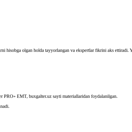
rni hisobga olgan holda tayyorlangan va ekspertlar fikrini aks ettiradi.
r PRO» EMT, buxgalter.uz sayti materiallaridan foydalanilgan.
anadi.