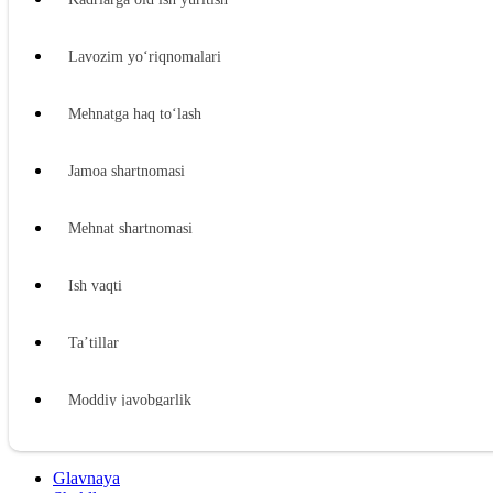
Lavozim yoʻriqnomalari
Mehnatga haq toʻlash
Jamoa shartnomasi
Mehnat shartnomasi
Ish vaqti
Ta’tillar
Moddiy javobgarlik
Xodimning moddiy javobgarligi
Glavnaya