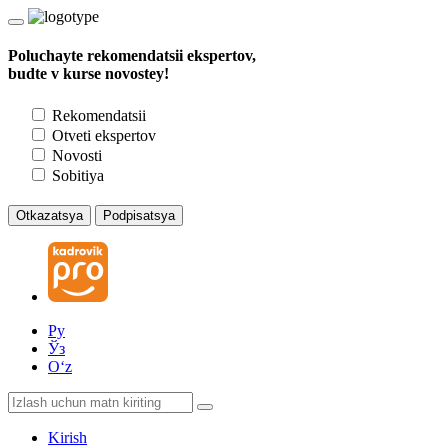
Poluchayte rekomendatsii ekspertov,
budte v kurse novostey!
Rekomendatsii
Otveti ekspertov
Novosti
Sobitiya
Otkazatsya
Podpisatsya
Ру
Ўз
Oʻz
Kirish