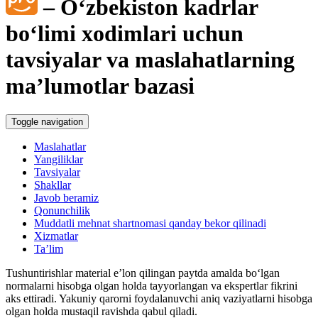
– Oʻzbekiston kadrlar
Blok-diagrammalar
boʻlimi хodimlari uchun
tavsiyalar va maslahatlarning
ma’lumotlar bazasi
Toggle navigation
Maslahatlar
Yangiliklar
Tavsiyalar
Shakllar
Javob beramiz
Qonunchilik
Muddatli mehnat shartnomasi qanday bekor qilinadi
Xizmatlar
Ta’lim
Tushuntirishlar material e’lon qilingan paytda amalda boʻlgan
normalarni hisobga olgan holda tayyorlangan va ekspertlar fikrini
aks ettiradi. Yakuniy qarorni foydalanuvchi aniq vaziyatlarni hisobga
olgan holda mustaqil ravishda qabul qiladi.