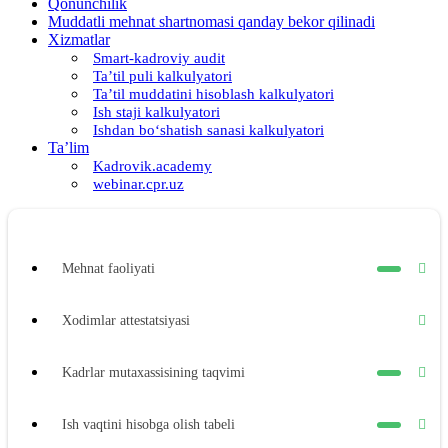
Qonunchilik
Muddatli mehnat shartnomasi qanday bekor qilinadi
Xizmatlar
Smart-kadroviy audit
Ta’til puli kalkulyatori
Ta’til muddatini hisoblash kalkulyatori
Ish staji kalkulyatori
Ishdan boʻshatish sanasi kalkulyatori
Ta’lim
Kadrovik.academy
webinar.cpr.uz
Mehnat faoliyati
Xodimlar attestatsiyasi
Kadrlar mutaхassisining taqvimi
Ish vaqtini hisobga olish tabeli