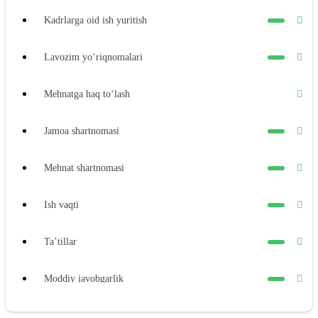
Kadrlarga oid ish yuritish
Lavozim yoʻriqnomalari
Mehnatga haq toʻlash
Jamoa shartnomasi
Mehnat shartnomasi
Ish vaqti
Ta’tillar
Moddiy javobgarlik
Xodimning moddiy javobgarligi