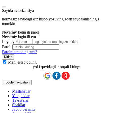
Saytda avtorizatsiya
norma.uz saytidagi oʻz hisob yozuvingizdan foydalanishingiz
mumkin
Neverniy login ili parol
Neverniy login ili email
Login yoki e-mail:
Parol:
Parolni unutdingizmi?
Meni eslab qoling
yoki quyidagilar orqali kiring:
Toggle navigation
Maslahatlar
Yangiliklar
Tavsiyalar
Shakllar
Javob beramiz