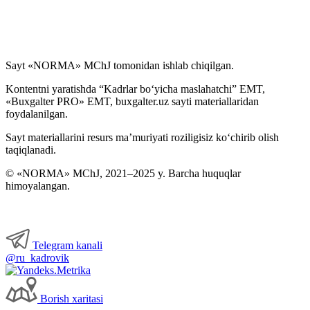
Sayt «NORMA» MChJ tomonidan ishlab chiqilgan.
Kontentni yaratishda “Kadrlar boʻyicha maslahatchi” EMT,
«Buxgalter PRO» EMT, buxgalter.uz sayti materiallaridan
foydalanilgan.
Sayt materiallarini resurs ma’muriyati roziligisiz koʻchirib olish
taqiqlanadi.
© «NORMA» MChJ, 2021–2025 y. Barcha huquqlar
himoyalangan.
Telegram kanali
@ru_kadrovik
Borish хaritasi