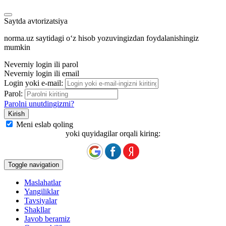
Saytda avtorizatsiya
norma.uz saytidagi oʻz hisob yozuvingizdan foydalanishingiz
mumkin
Neverniy login ili parol
Neverniy login ili email
Login yoki e-mail:
Parol:
Parolni unutdingizmi?
Meni eslab qoling
yoki quyidagilar orqali kiring:
Toggle navigation
Maslahatlar
Yangiliklar
Tavsiyalar
Shakllar
Javob beramiz