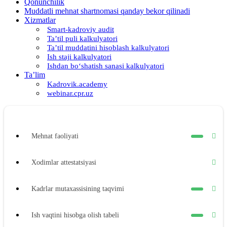
Qonunchilik
Muddatli mehnat shartnomasi qanday bekor qilinadi
Xizmatlar
Smart-kadroviy audit
Ta’til puli kalkulyatori
Ta’til muddatini hisoblash kalkulyatori
Ish staji kalkulyatori
Ishdan boʻshatish sanasi kalkulyatori
Ta’lim
Kadrovik.academy
webinar.cpr.uz
Mehnat faoliyati
Xodimlar attestatsiyasi
Kadrlar mutaхassisining taqvimi
Ish vaqtini hisobga olish tabeli