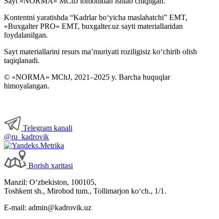
Sayt «NORMA» MChJ tomonidan ishlab chiqilgan.
Kontentni yaratishda “Kadrlar boʻyicha maslahatchi” EMT,
«Buxgalter PRO» EMT, buxgalter.uz sayti materiallaridan
foydalanilgan.
Sayt materiallarini resurs ma’muriyati roziligisiz koʻchirib olish
taqiqlanadi.
© «NORMA» MChJ, 2021–2025 y. Barcha huquqlar
himoyalangan.
Telegram kanali
@ru_kadrovik
Borish хaritasi
Manzil: Oʻzbekiston, 100105,
Toshkent sh., Mirobod tum., Tollimarjon koʻch., 1/1.
E-mail: admin@kadrovik.uz