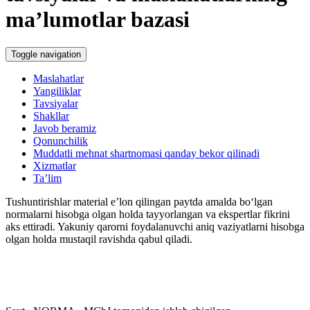
Blok-diagrammalar
ma’lumotlar bazasi
Toggle navigation
Maslahatlar
Yangiliklar
Tavsiyalar
Shakllar
Javob beramiz
Qonunchilik
Muddatli mehnat shartnomasi qanday bekor qilinadi
Xizmatlar
Ta’lim
Tushuntirishlar material e’lon qilingan paytda amalda boʻlgan
normalarni hisobga olgan holda tayyorlangan va ekspertlar fikrini
aks ettiradi. Yakuniy qarorni foydalanuvchi aniq vaziyatlarni hisobga
olgan holda mustaqil ravishda qabul qiladi.