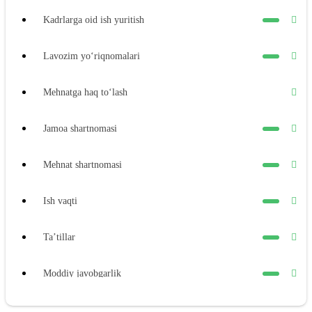
Kadrlarga oid ish yuritish
Lavozim yoʻriqnomalari
Mehnatga haq toʻlash
Jamoa shartnomasi
Mehnat shartnomasi
Ish vaqti
Ta’tillar
Moddiy javobgarlik
Xodimning moddiy javobgarligi