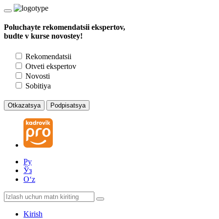
Poluchayte rekomendatsii ekspertov,
budte v kurse novostey!
Rekomendatsii
Otveti ekspertov
Novosti
Sobitiya
Otkazatsya
Podpisatsya
Ру
Ўз
Oʻz
Kirish