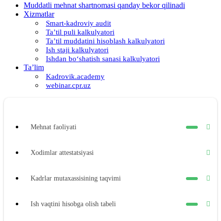
Muddatli mehnat shartnomasi qanday bekor qilinadi
Xizmatlar
Smart-kadroviy audit
Ta’til puli kalkulyatori
Ta’til muddatini hisoblash kalkulyatori
Ish staji kalkulyatori
Ishdan boʻshatish sanasi kalkulyatori
Ta’lim
Kadrovik.academy
webinar.cpr.uz
Mehnat faoliyati
Xodimlar attestatsiyasi
Kadrlar mutaхassisining taqvimi
Ish vaqtini hisobga olish tabeli