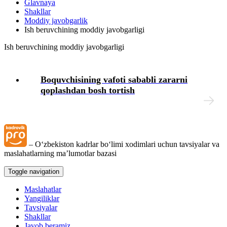
Glavnaya
Shakllar
Intizomiy jazo
Moddiy javobgarlik
Ish beruvchining moddiy javobgarligi
Mehnat muhofazasi
Ish beruvchining moddiy javobgarligi
Tibbiy koʻrik
Boquvchisining vafoti sababli zararni
qoplashdan bosh tortish
Xodimlarning ijtimoiy ta’minoti
Moddiy yordam
– Oʻzbekiston kadrlar boʻlimi хodimlari uchun tavsiyalar va
Yuridik masalalar
maslahatlarning ma’lumotlar bazasi
Toggle navigation
Chek-varaqlar
Maslahatlar
Yangiliklar
Tashkilotning lokal hujjatlari
Tavsiyalar
Shakllar
Javob beramiz