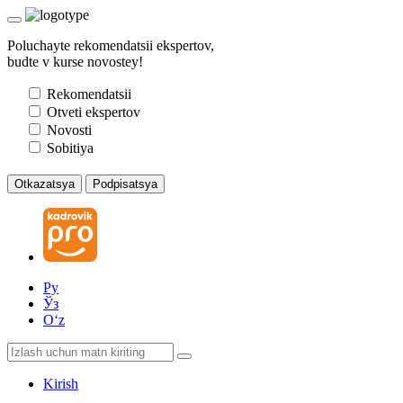
Poluchayte rekomendatsii ekspertov,
budte v kurse novostey!
Rekomendatsii
Otveti ekspertov
Novosti
Sobitiya
Otkazatsya
Podpisatsya
Ру
Ўз
Oʻz
Kirish