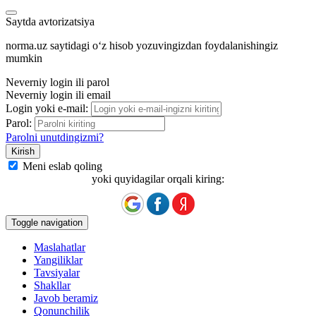
Saytda avtorizatsiya
norma.uz saytidagi oʻz hisob yozuvingizdan foydalanishingiz
mumkin
Neverniy login ili parol
Neverniy login ili email
Login yoki e-mail:
Parol:
Parolni unutdingizmi?
Meni eslab qoling
yoki quyidagilar orqali kiring:
Toggle navigation
Maslahatlar
Yangiliklar
Tavsiyalar
Shakllar
Javob beramiz
Qonunchilik