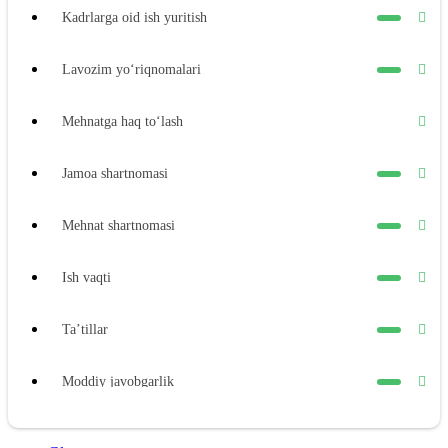
Kadrlarga oid ish yuritish
Lavozim yoʻriqnomalari
Mehnatga haq toʻlash
Jamoa shartnomasi
Mehnat shartnomasi
Ish vaqti
Ta’tillar
Moddiy javobgarlik
Xodimning moddiy javobgarligi