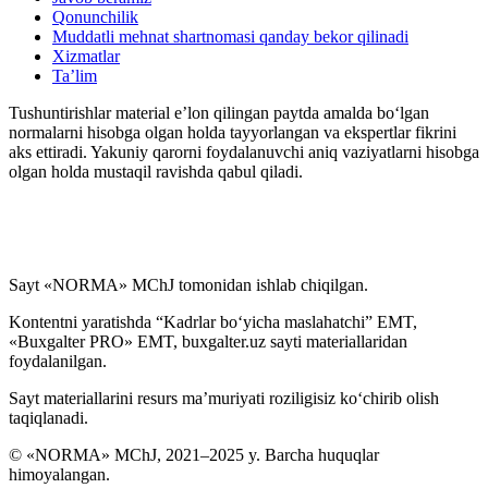
Blok-diagrammalar
Qonunchilik
Muddatli mehnat shartnomasi qanday bekor qilinadi
Xizmatlar
Ta’lim
Tushuntirishlar material e’lon qilingan paytda amalda boʻlgan
normalarni hisobga olgan holda tayyorlangan va ekspertlar fikrini
aks ettiradi. Yakuniy qarorni foydalanuvchi aniq vaziyatlarni hisobga
olgan holda mustaqil ravishda qabul qiladi.
Sayt «NORMA» MChJ tomonidan ishlab chiqilgan.
Kontentni yaratishda “Kadrlar boʻyicha maslahatchi” EMT,
«Buxgalter PRO» EMT, buxgalter.uz sayti materiallaridan
foydalanilgan.
Sayt materiallarini resurs ma’muriyati roziligisiz koʻchirib olish
taqiqlanadi.
© «NORMA» MChJ, 2021–2025 y. Barcha huquqlar
himoyalangan.