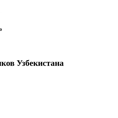
o
иков Узбекистана