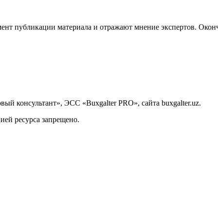
ент публикации материала и отражают мнение экспертов. Оконч
й консультант», ЭСС «Buxgalter PRO», сайта buxgalter.uz.
ией ресурса запрещено.