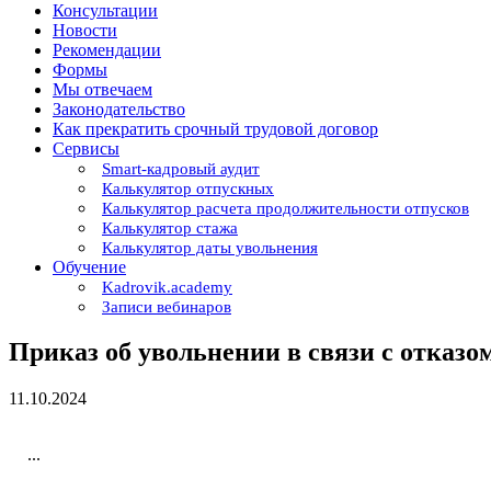
Консультации
Новости
Рекомендации
Формы
Мы отвечаем
Законодательство
Как прекратить срочный трудовой договор
Сервисы
Smart-кадровый аудит
Калькулятор отпускных
Калькулятор расчета продолжительности отпусков
Калькулятор стажа
Калькулятор даты увольнения
Обучение
Kadrovik.academy
Записи вебинаров
Приказ об увольнении в связи с отказо
11.10.2024
...