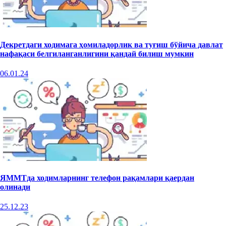
Декретдаги ходимага ҳомиладорлик ва туғиш бўйича давлат
нафақаси белгиланганлигини қандай билиш мумкин
06.01.24
ЯММТда ходимларнинг телефон рақамлари қаердан
олинади
25.12.23