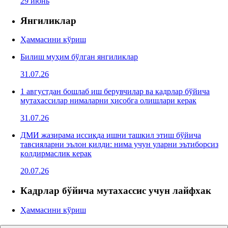
29 июнь
Янгиликлар
Ҳаммасини кўриш
Билиш муҳим бўлган янгиликлар
31.07.26
1 августдан бошлаб иш берувчилар ва кадрлар бўйича
мутахассилар нималарни ҳисобга олишлари керак
31.07.26
ДМИ жазирама иссиқда ишни ташкил этиш бўйича
тавсияларни эълон қилди: нима учун уларни эътиборсиз
қолдирмаслик керак
20.07.26
Кадрлар бўйича мутахассис учун лайфхак
Ҳаммасини кўриш