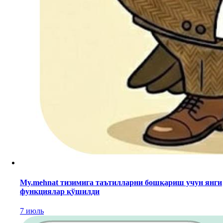
My.mehnat тизимига таътилларни бошқариш учун янги
функциялар қўшилди
7 июль