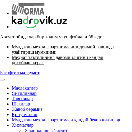
Август ойида ҳар бир ходим учун фойдали бўлади:
Муддатли меҳнат шартномасини доимий равишда
узайтириш мумкинми
Меҳнат таътилининг давомийлигини қандай
ҳисоблаш керак
Батафсил маълумот
Маслаҳатлар
Янгиликлар
Тавсиялар
Шакллар
Жавоб берамиз
Қонунчилик
Муддатли меҳнат шартномаси қандай бекор қилинади
Хизматлар
Smart-кадровый аудит