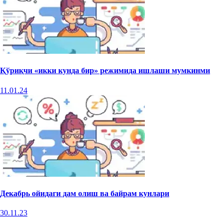
Қўриқчи «икки кунда бир» режимида ишлаши мумкинми
11.01.24
Декабрь ойидаги дам олиш ва байрам кунлари
30.11.23