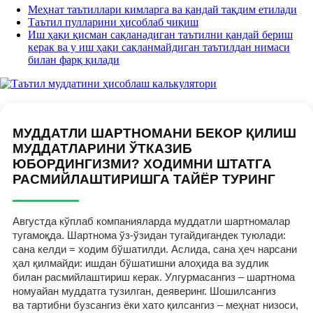
Меҳнат таътиллари кимларга ва қандай тақдим етилади
Таътил пулларини ҳисоблаб чиқиш
Иш ҳақи қисман сақланадиган таътилни қандай бериш
керак ва у иш ҳақи сақланмайдиган таътилдан нимаси
билан фарқ қилади
МУДДАТЛИ ШАРТНОМАНИ БЕКОР ҚИЛИШ
МУДДАТЛАРИНИ ЎТКАЗИБ
ЮБОРДИНГИЗМИ? ХОДИМНИ ШТАТГА
РАСМИЙЛАШТИРИШГА ТАЙЁР ТУРИНГ
Августда кўплаб компанияларда муддатли шартномалар
тугамоқда. Шартнома ўз-ўзидан тугайдигандек туюлади:
сана келди = ходим бўшатилди. Аслида, сана ҳеч нарсани
ҳал қилмайди: ишдан бўшатишни алоҳида ва зудлик
билан расмийлаштириш керак. Улгурмасангиз – шартнома
номуайан муддатга тузилган, деяверинг. Шошилсангиз
ва тартибни бузсангиз ёки хато қилсангиз – меҳнат низоси,