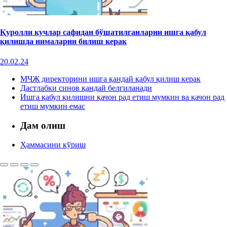
Қуролли кучлар сафидан бўшатилганларни ишга қабул
қилишда нималарни билиш керак
20.02.24
МЧЖ директорини ишга қандай қабул қилиш керак
Дастлабки синов қандай белгиланади
Ишга қабул қилишни қачон рад етиш мумкин ва қачон рад
етиш мумкин емас
Дам олиш
Ҳаммасини кўриш