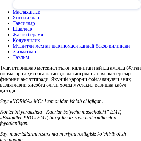
Маслаҳатлар
Янгиликлар
Тавсиялар
Шакллар
Жавоб берамиз
Қонунчилик
Муддатли меҳнат шартномаси қандай бекор қилинади
Хизматлар
Таълим
Тушунтиришлар материал эълон қилинган пайтда амалда бўлган
нормаларни ҳисобга олган ҳолда тайёрланган ва экспертлар
фикрини акс эттиради. Якуний қарорни фойдаланувчи аниқ
вазиятларни ҳисобга олган ҳолда мустақил равишда қабул
қилади.
Sayt «NORMA» MChJ tomonidan ishlab chiqilgan.
Kontentni yaratishda “Kadrlar boʻyicha maslahatchi” EMT,
«Buxgalter PRO» EMT, buxgalter.uz sayti materiallaridan
foydalanilgan.
Sayt materiallarini resurs ma’muriyati roziligisiz koʻchirib olish
taqiqlanadi.