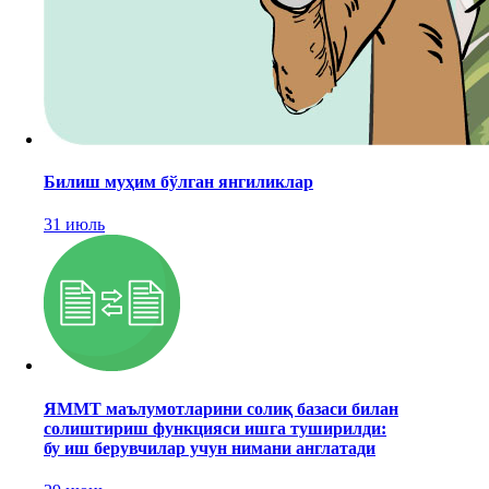
Билиш муҳим бўлган янгиликлар
31 июль
ЯММТ маълумотларини солиқ базаси билан
солиштириш функцияси ишга туширилди:
бу иш берувчилар учун нимани англатади