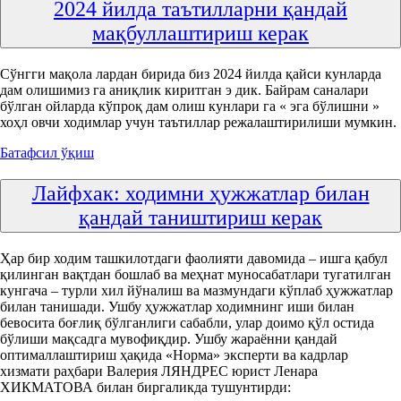
2024 йилда таътилларни қандай
мақбуллаштириш керак
Сўнгги мақола лардан бирида биз 2024 йилда қайси кунларда
дам олишимиз га аниқлик киритган э дик. Байрам саналари
бўлган ойларда кўпроқ дам олиш кунлари га « эга бўлишни »
хоҳл овчи ходимлар учун таътиллар режалаштирилиши мумкин.
Батафсил ўқиш
Лайфхак: ходимни ҳужжатлар билан
қандай таништириш керак
Ҳар бир ходим ташкилотдаги фаолияти давомида – ишга қабул
қилинган вақтдан бошлаб ва меҳнат муносабатлари тугатилган
кунгача – турли хил йўналиш ва мазмундаги кўплаб ҳужжатлар
билан танишади. Ушбу ҳужжатлар ходимнинг иши билан
бевосита боғлиқ бўлганлиги сабабли, улар доимо қўл остида
бўлиши мақсадга мувофиқдир. Ушбу жараённи қандай
оптималлаштириш ҳақида «Норма» эксперти ва кадрлар
хизмати раҳбари Валерия ЛЯНДРЕС юрист Ленара
ХИКМАТОВА билан биргаликда тушунтирди: