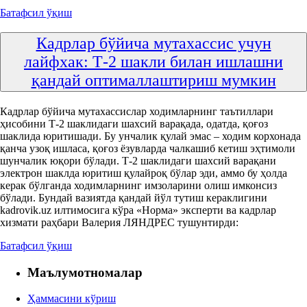
Батафсил ўқиш
Кадрлар бўйича мутахассис учун
лайфхак: Т-2 шакли билан ишлашни
қандай оптималлаштириш мумкин
Кадрлар бўйича мутахассислар ходимларнинг таътиллари
ҳисобини Т-2 шаклидаги шахсий варақада, одатда, қоғоз
шаклида юритишади. Бу унчалик қулай эмас – ходим корхонада
қанча узоқ ишласа, қоғоз ёзувларда чалкашиб кетиш эҳтимоли
шунчалик юқори бўлади. Т-2 шаклидаги шахсий варақани
электрон шаклда юритиш қулайроқ бўлар эди, аммо бу ҳолда
керак бўлганда ходимларнинг имзоларини олиш имконсиз
бўлади. Бундай вазиятда қандай йўл тутиш кераклигини
kadrovik.uz илтимосига кўра «Норма» эксперти ва кадрлар
хизмати раҳбари Валерия ЛЯНДРЕС тушунтирди:
Батафсил ўқиш
Маълумотномалар
Ҳаммасини кўриш