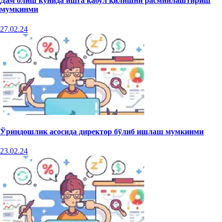
Дам олиш кунида ишга қабул қилишни расмийлаштириш
мумкинми
27.02.24
Ўриндошлик асосида директор бўлиб ишлаш мумкинми
23.02.24