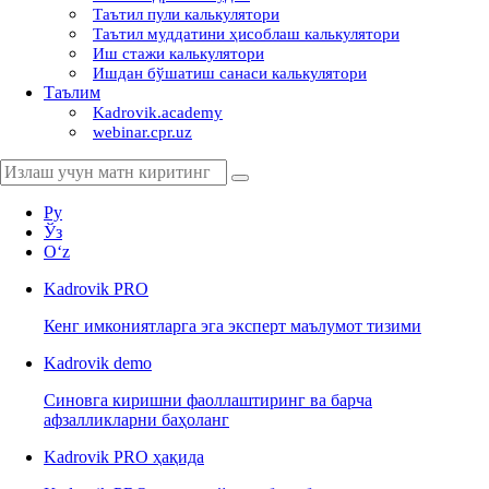
Таътил пули калькулятори
Таътил муддатини ҳисоблаш калькулятори
Иш стажи калькулятори
Ишдан бўшатиш санаси калькулятори
Таълим
Kadrovik.academy
webinar.cpr.uz
Ру
Ўз
Oʻz
Kadrovik
PRO
Кенг имкониятларга эга эксперт маълумот тизими
Kadrovik
demo
Синовга киришни фаоллаштиринг ва барча
афзалликларни баҳоланг
Kadrovik PRO ҳақида