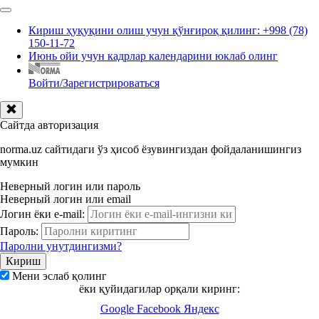
Кириш ҳуқуқини олиш учун қўнғироқ қилинг: +998 (78)
150-11-72
Июнь ойи учун кадрлар календарини юклаб олинг
Войти/Зарегистрироваться
Сайтда авторизация
norma.uz сайтидаги ўз ҳисоб ёзувингиздан фойдаланишингиз
мумкин
Неверный логин или пароль
Неверный логин или email
Логин ёки e-mail:
Пароль:
Паролни унутдингизми?
Мени эслаб қолинг
ёки қуйидагилар орқали киринг:
Google
Facebook
Яндекс