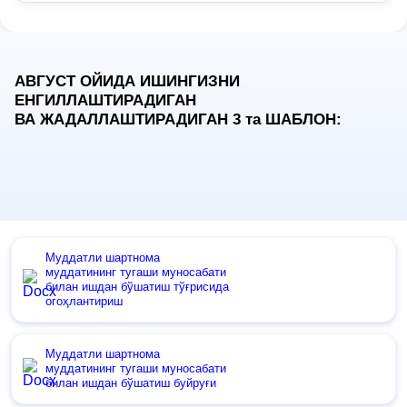
АВГУСТ ОЙИДА ИШИНГИЗНИ
ЕНГИЛЛАШТИРАДИГАН
ВА ЖАДАЛЛАШТИРАДИГАН 3
та
ШАБЛОН:
Муддатли шартнома
муддатининг тугаши муносабати
билан ишдан бўшатиш тўғрисида
огоҳлантириш
Муддатли шартнома
муддатининг тугаши муносабати
билан ишдан бўшатиш буйруғи