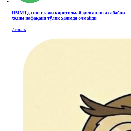
ЯММТда иш стажи киритилмай қолганлиги сабабли
ходим нафақани тўлиқ ҳажмда олмайди
7 июль