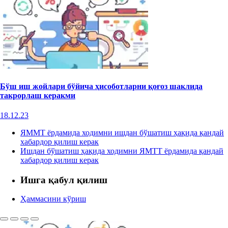
Бўш иш жойлари бўйича ҳисоботларни қоғоз шаклида
такрорлаш керакми
18.12.23
ЯММТ ёрдамида ходимни ишдан бўшатиш ҳақида қандай
хабардор қилиш керак
Ишдан бўшатиш ҳақида ходимни ЯМТТ ёрдамида қандай
хабардор қилиш керак
Ишга қабул қилиш
Ҳаммасини кўриш