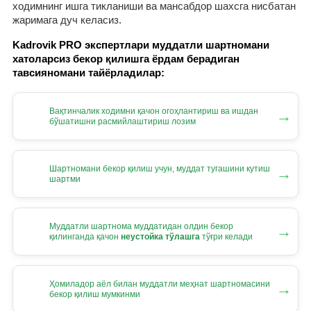
ходимнинг ишга тикланиши ва мансабдор шахсга нисбатан
жаримага дуч келасиз.
Kadrovik PRO экспертлари муддатли шартномани
хатоларсиз бекор қилишга ёрдам берадиган
тавсияномани тайёрладилар:
Вақтинчалик ходимни қачон огоҳлантириш ва ишдан
→
бўшатишни расмийлаштириш лозим
Шартномани бекор қилиш учун, муддат тугашини кутиш
→
шартми
Муддатли шартнома муддатидан олдин бекор
→
қилинганда қачон
неустойка тўлашга
тўғри келади
Ҳомиладор аёл билан муддатли меҳнат шартномасини
→
бекор қилиш мумкинми