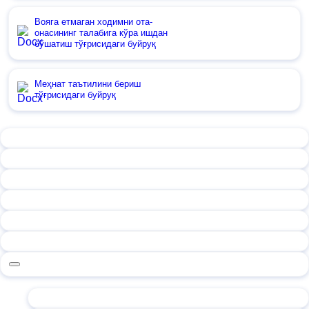
Вояга етмаган ходимни ота-
онасининг талабига кўра ишдан
бўшатиш тўғрисидаги буйруқ
Меҳнат таътилини бериш
тўғрисидаги буйруқ