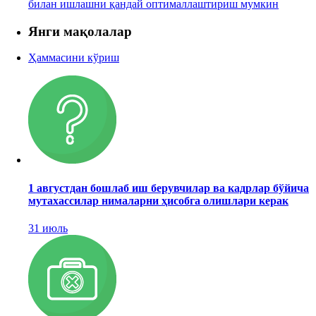
билан ишлашни қандай оптималлаштириш мумкин
Янги мақолалар
Ҳаммасини кўриш
1 августдан бошлаб иш берувчилар ва кадрлар бўйича
мутахассилар нималарни ҳисобга олишлари керак
31 июль