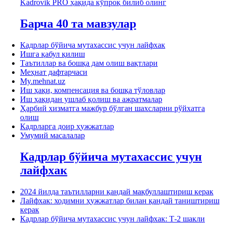
Kadrovik PRO ҳақида кўпроқ билиб олинг
Барча 40 та мавзулар
Кадрлар бўйича мутахассис учун лайфхак
Ишга қабул қилиш
Таътиллар ва бошқа дам олиш вақтлари
Меҳнат дафтарчаси
My.mehnat.uz
Иш ҳақи, компенсация ва бошқа тўловлар
Иш ҳақидан ушлаб қолиш ва ажратмалар
Ҳарбий хизматга мажбур бўлган шахсларни рўйхатга
олиш
Кадрларга доир ҳужжатлар
Умумий масалалар
Кадрлар бўйича мутахассис учун
лайфхак
2024 йилда таътилларни қандай мақбуллаштириш керак
Лайфхак: ходимни ҳужжатлар билан қандай таништириш
керак
Кадрлар бўйича мутахассис учун лайфхак: Т-2 шакли