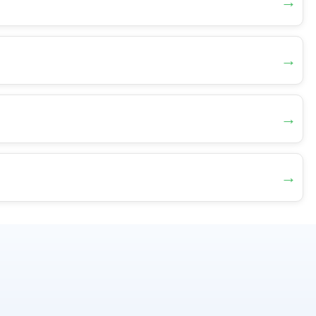
→
→
→
→