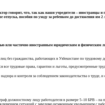
тор говорит, что, так как наши учредители – иностранцы и 
 отпуска, пособия по уходу за ребенком до достижения им 2 л
ью или частично иностранным юридическим и физическим ли
и лиц без гражданства, работающих в Узбекистане по трудовому 
я все трудовые права, гарантии и льготы, предусмотренные тру
 надзора и контроля за соблюдением законодательства о труде, 
траф должностному лицу работодателя в размере 5–10 БРВ – на
исключением ситуаций с заведомо незаконным увольнением с раб