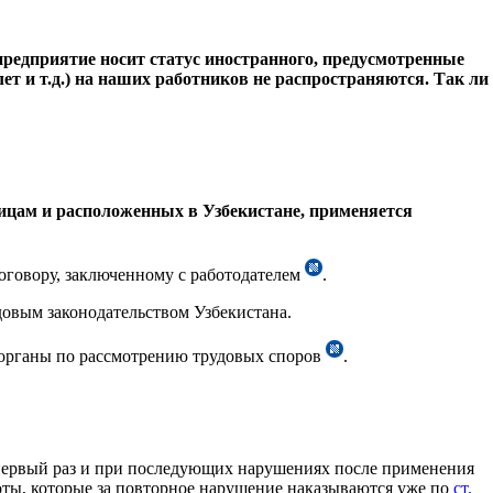
предприятие носит статус иностранного, предусмотренные
ет и т.д.) на наших работников не распространяются. Так ли
цам и расположенных в Узбекистане, применяется
договору, заключенному с работодателем
.
довым законодательством Узбекистана.
и органы по рассмотрению трудовых споров
.
 первый раз и при последующих нарушениях после применения
оты, которые за повторное нарушение наказываются уже по
ст.