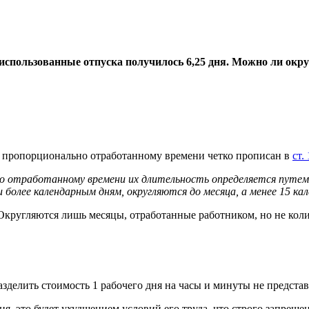
использованные отпуска получилось 6,25 дня. Можно ли округ
а пропорционально отработанному времени четко прописан в
ст.
 отработанному времени их длительность определяется путем 
и более календарным дням, округляются до месяца, а менее 15 к
. Округляются лишь месяцы, отработанные работником, но не ко
делить стоимость 1 рабочего дня на часы и минуты не представл
я, это будет ухудшением условий его труда, что строго запреще