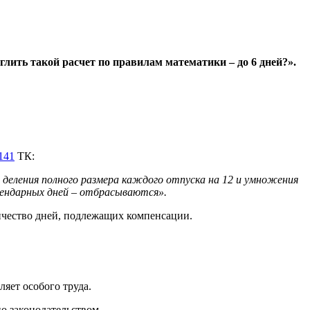
лить такой расчет по правилам математики – до 6 дней?».
 141
ТК:
деления полного размера каждого отпуска на 12 и умножения
алендарных дней – отбрасываются».
личество дней, подлежащих компенсации.
яет особого труда.
но законодательством.