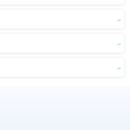
→
→
→