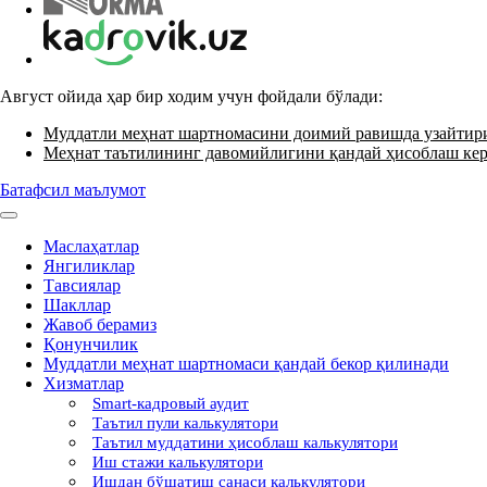
Август ойида ҳар бир ходим учун фойдали бўлади:
Муддатли меҳнат шартномасини доимий равишда узайти
Меҳнат таътилининг давомийлигини қандай ҳисоблаш ке
Батафсил маълумот
Маслаҳатлар
Янгиликлар
Тавсиялар
Шакллар
Жавоб берамиз
Қонунчилик
Муддатли меҳнат шартномаси қандай бекор қилинади
Хизматлар
Smart-кадровый аудит
Таътил пули калькулятори
Таътил муддатини ҳисоблаш калькулятори
Иш стажи калькулятори
Ишдан бўшатиш санаси калькулятори