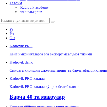
Таълим
Kadrovik.academy
webinar.cpr.uz
Ру
Ўз
Oʻz
Kadrovik
PRO
Кенг имкониятларга эга эксперт маълумот тизими
Kadrovik
demo
Синовга киришни фаоллаштиринг ва барча афзалликларни
Kadrovik PRO ҳақида
Kadrovik PRO ҳақида кўпроқ билиб олинг
Барча 40 та мавзулар
Кадрлар бўйича мутахассис учун лайфхак