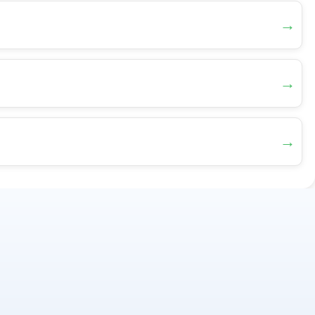
→
→
→