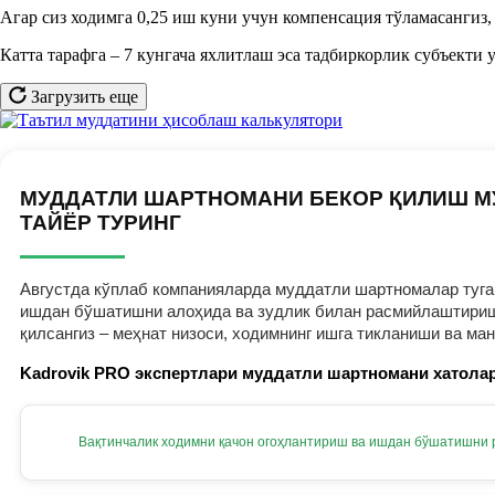
Агар сиз ходимга 0,25 иш куни учун компенсация тўламасангиз
Катта тарафга – 7 кунгача яхлитлаш эса тадбиркорлик субъекти 
Загрузить еще
МУДДАТЛИ ШАРТНОМАНИ БЕКОР ҚИЛИШ М
ТАЙЁР ТУРИНГ
Августда кўплаб компанияларда муддатли шартномалар тугам
ишдан бўшатишни алоҳида ва зудлик билан расмийлаштириш к
қилсангиз – меҳнат низоси, ходимнинг ишга тикланиши ва ма
Kadrovik PRO экспертлари муддатли шартномани хатолар
Вақтинчалик ходимни қачон огоҳлантириш ва ишдан бўшатишни