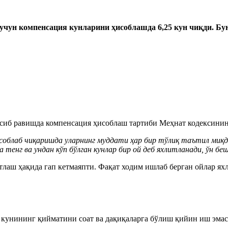
учун компенсация кунларини ҳисоблашда 6,25 кун чиқди. Бу
осиб равишда компенсация ҳисоблаш тартиби Меҳнат кодексини
блаб чиқаришда уларнинг муддати ҳар бир тўлиқ таътил миқдори
а тенг ва ундан кўп бўлган кунлар бир ой деб яхлитланади, ўн б
тлаш ҳақида гап кетмаяпти. Фақат ходим ишлаб берган ойлар ях
ш кунининг қийматини соат ва дақиқаларга бўлиш қийин иш эмас