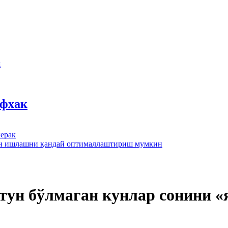
ш
йфхак
ерак
лан ишлашни қандай оптималлаштириш мумкин
тун бўлмаган кунлар сонини 