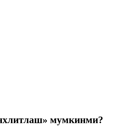
«яхлитлаш» мумкинми?