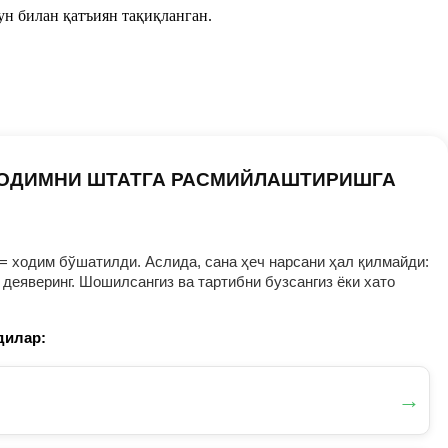
ун билан қатъиян тақиқланган.
ХОДИМНИ ШТАТГА РАСМИЙЛАШТИРИШГА
= ходим бўшатилди. Аслида, сана ҳеч нарсани ҳал қилмайди:
деяверинг. Шошилсангиз ва тартибни бузсангиз ёки хато
дилар:
→