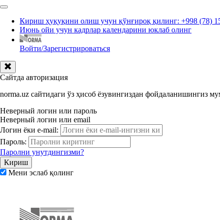
Кириш ҳуқуқини олиш учун қўнғироқ қилинг: +998 (78) 1
Июнь ойи учун кадрлар календарини юклаб олинг
Войти/Зарегистрироваться
Сайтда авторизация
norma.uz сайтидаги ўз ҳисоб ёзувингиздан фойдаланишингиз м
Неверный логин или пароль
Неверный логин или email
Логин ёки e-mail:
Пароль:
Паролни унутдингизми?
Мени эслаб қолинг