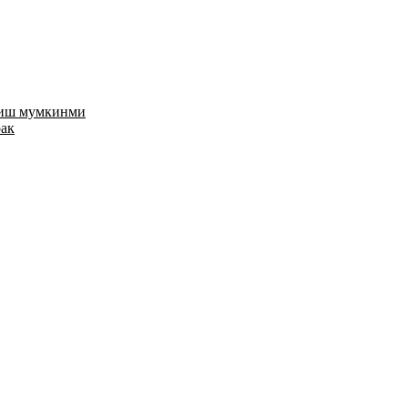
риш мумкинми
рак