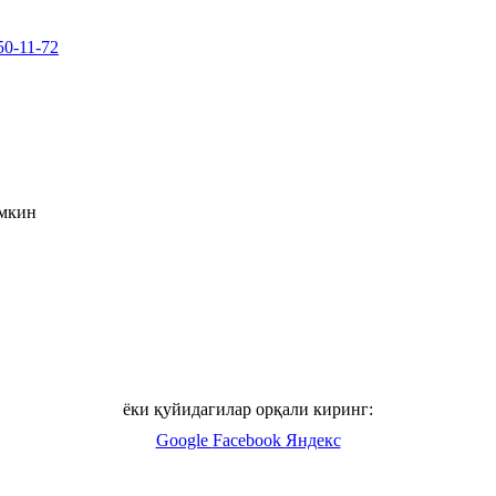
50-11-72
умкин
ёки қуйидагилар орқали киринг:
Google
Facebook
Яндекс