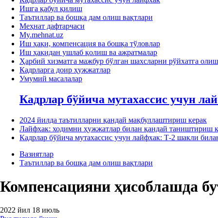
Ишга қабул қилиш
Таътиллар ва бошқа дам олиш вақтлари
Меҳнат дафтарчаси
My.mehnat.uz
Иш ҳақи, компенсация ва бошқа тўловлар
Иш ҳақидан ушлаб қолиш ва ажратмалар
Ҳарбий хизматга мажбур бўлган шахсларни рўйхатга оли
Кадрларга доир ҳужжатлар
Умумий масалалар
Кадрлар бўйича мутахассис учун ла
2024 йилда таътилларни қандай мақбуллаштириш керак
Лайфхак: ходимни ҳужжатлар билан қандай таништириш к
Кадрлар бўйича мутахассис учун лайфхак: Т-2 шакли би
Вазиятлар
Таътиллар ва бошқа дам олиш вақтлари
Компенсацияни ҳисоблашда бу
2022 йил 18 июль