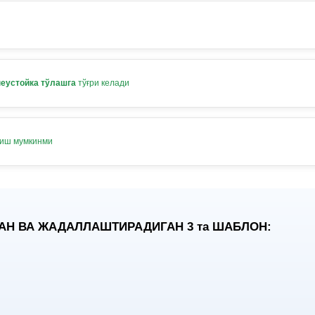
неустойка тўлашга
тўғри келади
лиш мумкинми
АН ВА ЖАДАЛЛАШТИРАДИГАН 3
та
ШАБЛОН: