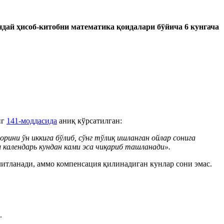
ндай ҳисоб
-
китобни математика қоидалари
бўйича
6 кунгача
нг
141-моддасида
аниқ кўрсатилган:
ни ўн иккига бўлиб, сўнг тўлиқ ишланган ойлар сонига
еш календарь кундан ками эса чиқариб ташланади
».
литланади, аммо компенсация қилинадиган кунлар сони эмас.
.