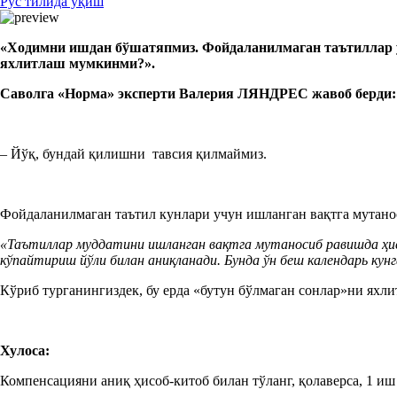
Рус тилида ўқиш
«Ходимни
ишдан бўшатяпмиз
. Фойдаланилмаган таътил
лар
яхлитлаш мумкинми
?
».
Саволга «Норм
а
»
э
ксперти Валерия ЛЯНДРЕС жавоб берди:
– Йўқ, бундай қилишни тавсия қилмаймиз.
Фойдаланилмаган таътил кунлари учун ишланган вақтга мутан
«
Таътиллар муддатини ишланган вақтга мутаносиб равишда ҳисо
кўпайтириш йўли билан аниқланади. Бунда ўн беш календарь кунг
Кўриб турганингиздек, бу ерда «бутун бўлмаган сонлар»ни яхли
Хулоса:
Компенсацияни аниқ ҳисоб-китоб билан тўланг, қолаверса, 1 и