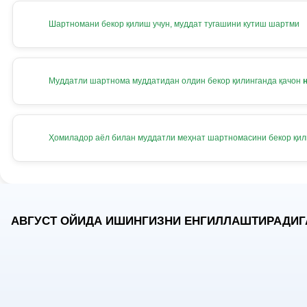
Шартномани бекор қилиш учун, муддат тугашини кутиш шартми
Муддатли шартнома муддатидан олдин бекор қилинганда қачон
Ҳомиладор аёл билан муддатли меҳнат шартномасини бекор қи
АВГУСТ ОЙИДА ИШИНГИЗНИ ЕНГИЛЛАШТИРАДИГ