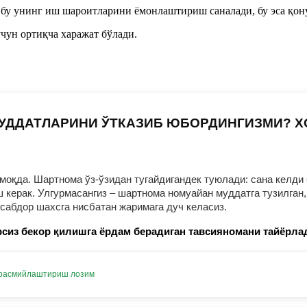
, бу унинг иш шароитларини ёмонлаштириш саналади, бу эса қон
учун ортиқча харажат бўлади.
УДДАТЛАРИНИ ЎТКАЗИБ ЮБОРДИНГИЗМИ? 
оқда. Шартнома ўз-ўзидан тугайдигандек туюлади: сана келди 
ерак. Улгурмасангиз – шартнома номуайан муддатга тузилган, 
нсабдор шахсга нисбатан жаримага дуч келасиз.
сиз бекор қилишга ёрдам берадиган тавсияномани тайёрла
 расмийлаштириш лозим