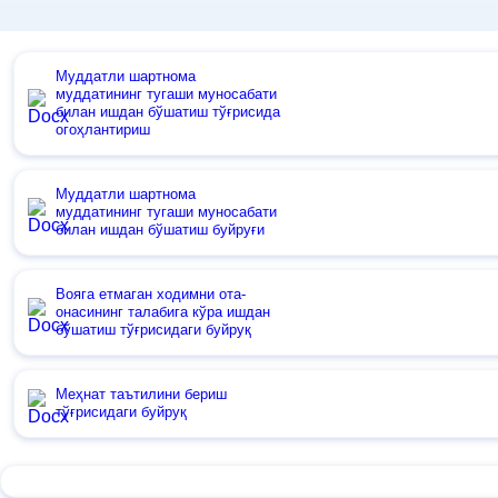
Муддатли шартнома
муддатининг тугаши муносабати
билан ишдан бўшатиш тўғрисида
огоҳлантириш
Муддатли шартнома
муддатининг тугаши муносабати
билан ишдан бўшатиш буйруғи
Вояга етмаган ходимни ота-
онасининг талабига кўра ишдан
бўшатиш тўғрисидаги буйруқ
Меҳнат таътилини бериш
тўғрисидаги буйруқ