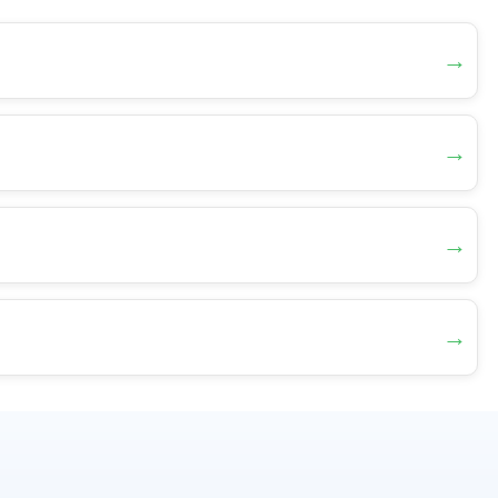
→
→
→
→