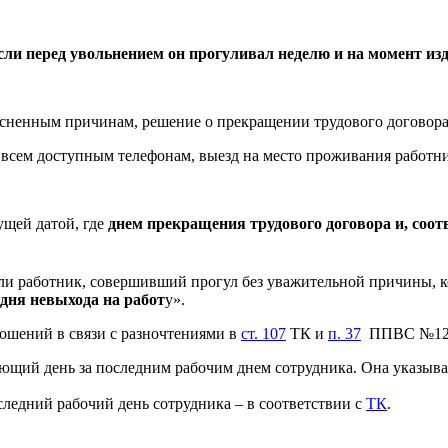
ли перед увольнением он прогуливал неделю и на момент изда
ясненным причинам, решение о прекращении трудового договора 
всем доступным телефонам, выезд на место проживания работни
ущей датой, где
днем прекращения трудового договора и, соотв
сли работник, совершивший прогул без уважительной причины, к
дня невыхода на работ
у».
ошений в связи с разночтениями в
ст. 107
ТК и
п. 37
ППВС №12, 
щий день за последним рабочим днем сотрудника. Она указывае
следний рабочий день сотрудника – в соответствии с
ТК
.