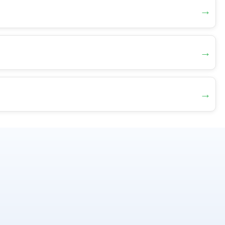
→
→
→