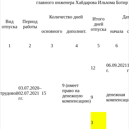
главного инженера Хайдарова Ильхома Ботир 
Количество дней
Да
Итого
Вид
Период
дней
отпуска
работы
отпуска
основного
дополнит.
начала
1
2
3
4
5
6
06.09.2021
12
г.
г
9 (имеет
03.07.2020–
право на
трудовой
02.07.2021
15
денежная
денежную
9
гг.
компенсац
компенсацию)
3