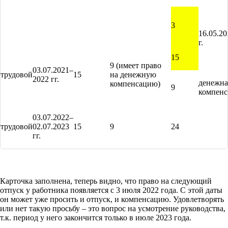
3
16.05.20
г.
15
9 (имеет право
03.07.2021–
трудовой
15
на денежную
2022 гг.
денежна
компенсацию)
9
компенс
03.07.2022–
трудовой
02.07.2023
15
9
24
гг.
Карточка заполнена, теперь видно, что право на следующий
отпуск у работника появляется с 3 июля 2022 года. С этой даты
он может уже просить и отпуск, и компенсацию. Удовлетворять
или нет такую просьбу – это вопрос на усмотрение руководства,
т.к. период у него закончится только в июле 2023 года.