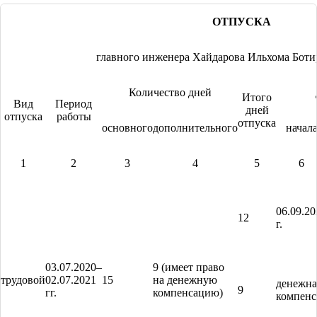
ОТПУСКА
главного инженера Хайдарова Ильхома Боти
Количество дней
Итого
Вид
Период
дней
отпуска
работы
отпуска
основного
дополнительного
начал
1
2
3
4
5
6
06.09.20
12
г.
03.07.2020–
9 (имеет право
трудовой
02.07.2021
15
на денежную
денежна
9
гг.
компенсацию)
компенс