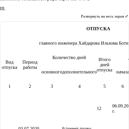
III.
Развернуть на весь экран ⤢
ОТПУСКА
главного инженера Хайдарова Ильхома Боти
Количество дней
Итого
Вид
Период
дней
отпуска
работы
отпуска
основного
дополнительного
начал
1
2
3
4
5
6
06.09.20
12
г.
03.07.2020–
9 (имеет право