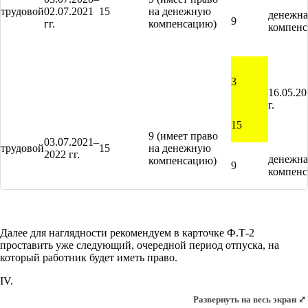
трудовой
02.07.2021
15
на денежную
денежна
9
гг.
компенсацию)
компенс
3
16.05.20
г.
15
9 (имеет право
03.07.2021–
трудовой
15
на денежную
2022 гг.
денежна
компенсацию)
9
компенс
Далее для наглядности рекомендуем в карточке Ф.Т-2
проставить уже следующий, очередной период отпуска, на
который работник будет иметь право.
IV.
Развернуть на весь экран ⤢