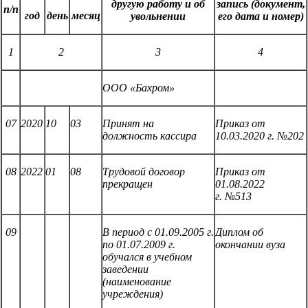
другую работу и об
запись
(документ,
п/п
год
день
месяц
увольнении
его дата
и номер)
1
2
3
4
ООО «Бахром»
07
2020
10
03
Принят на
Приказ от
должность
кассира
10.03.2020 г.
№202
08
2022
01
08
Трудовой договор
Приказ от
прекращен
01.08.2022
г.
№513
09
В период с 01.09.2005 г.
Диплом об
по 01.07.2009 г.
окончании вуза
обучался в учебном
заведении
(наименование
учреждения)