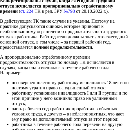
Конкретизированы случаи, когда ежегодный трудовой
отпуск исчисляется пропорционально отработанному
времени
(
ст. 224
ТК в ред. ЗРУ
№798
от 28.10.2022 г.).
В действующем ТК такие случаи не указаны. Поэтому на
практике допускаются ошибки, которые приводят к
необоснованному ограничению продолжительности трудового
отпуска работника. Работодатели должны знать, что ежегодный
основной отпуск, в том числе – за первый рабочий год,
предоставляется
полной продолжительности
.
А пропорционально отработанному времени
продолжительность отпуска
по новому ТК
исчисляется в
случаях, когда она изменилась в течение рабочего года.
Например:
несовершеннолетнему работнику исполнилось 18 лет и он
поэтому утратил право на удлиненный отпуск;
работнику установили инвалидность I или II группы и по
этой причине у него возникло право на удлиненный
отпуск;
часть рабочего года работник проработал в обычных
условиях труда, а другую – в неблагоприятных, что дает
ему право на дополнительный отпуск за этот период;
работника в течение рабочего года перевели на другую
работу, где предусмотрена иная продолжительность