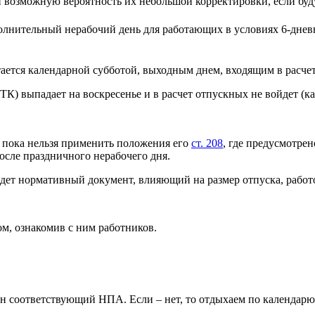
 и возможную вероятность их небольшой корректировки, если б
олнительный нерабочий день для работающих в условиях 6-дневно
тается календарной субботой, выходным днем, входящим в расч
К) выпадает на воскресенье и в расчет отпускных не войдет (к
, пока нельзя применить положения его
ст. 208
, где предусмотре
осле праздничного нерабочего дня.
йдет нормативный документ, влияющий на размер отпуска, работ
м, ознакомив с ним работников.
н соответствующий НПА. Если – нет, то отдыхаем по календарю –