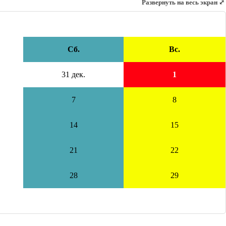
Развернуть на весь экран ⤢
Сб.
Вс.
31 дек.
1
7
8
14
15
21
22
28
29