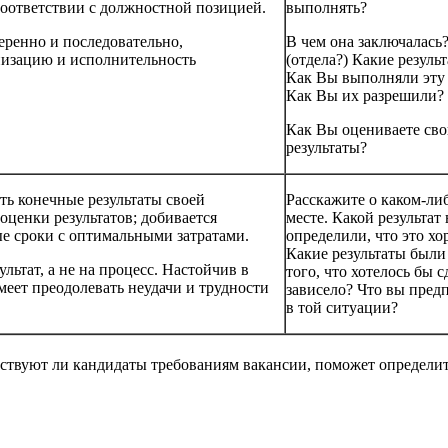
 соответствии с должностной позицией.
выполнять?
еренно и последовательно,
В чем она заключалась
низацию и исполнительность
(отдела?) Какие резуль
Как Вы выполняли эту 
Как Вы их разрешили?
Как Вы оцениваете сво
результаты?
ть конечные результаты своей
Расскажите о каком-ли
оценки результатов; добивается
месте. Какой результа
ые сроки с оптимальными затратами.
определили, что это хо
Какие результаты были
льтат, а не на процесс. Настойчив в
того, что хотелось бы 
меет преодолевать неудачи и трудности
зависело? Что вы пред
в той ситуации?
ствуют ли кандидаты требованиям вакансии, поможет определить