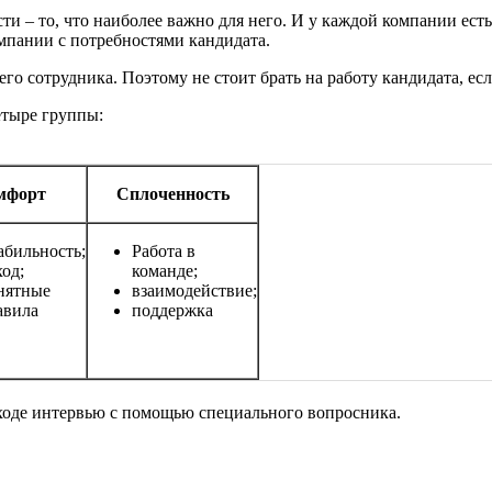
и – то, что наиболее важно для него. И у каждой компании есть
мпании с потребностями кандидата.
о сотрудника. Поэтому не стоит брать на работу кандидата, есл
етыре группы:
мфорт
Сплоченность
абильность;
Работа в
ход;
команде;
нятные
взаимодействие;
авила
поддержка
ходе интервью с помощью специального вопросника.