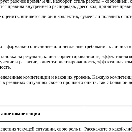
ует рабочее время? Или, наоборот, стиль работы – свободный, 
ятся правила внутреннего распорядка, дресс-код, принятые прав
 оценить, впишется ли он в коллектив, сумеет ли поладить с п
о – формально описанные или негласные требования к личностн
тановка на результат, клиент-ориентированность, эффективная 
бучение и развитие, клиент-ориентированность, эффективная ко
ость.
определенные компетенции и каков их уровень. Каждую компетен
я в реальных ситуациях своего прошлого опыта, так с большой до
сание компетенции
едствия текущей ситуации, свою роль и
Расскажите о какой-ли