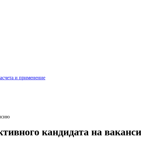
расчета и применение
ансию
ктивного кандидата на ваканс