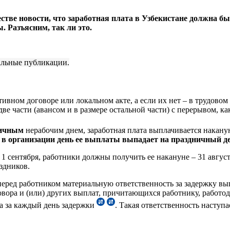
тве новости, что заработная плата в Узбекистане должна б
. Разъясним, так ли это.
уальные публикации.
вном договоре или локальном акте, а если их нет – в трудовом 
е части (авансом и в размере остальной части) с перерывом, как
ничным
нерабочим днем, заработная плата выплачивается накану
 в организации день ее выплаты выпадает на праздничный д
 1 сентября, работники должны получить ее накануне – 31 авгус
аздников.
т перед работником материальную ответственность за задержку в
вора и (или) других выплат, причитающихся работнику, работод
а за каждый день задержки
. Такая ответственность наступа