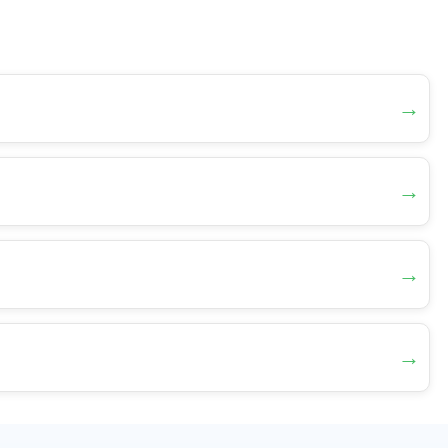
→
→
→
→