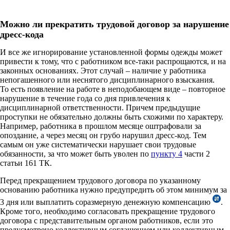
Можно ли прекратить трудовой договор за нарушение
дресс-кода
И все же игнорирование установленной формы одежды может
привести к тому, что с работником все-таки распрощаются, и на
законных основаниях. Этот случай – наличие у работника
непогашенного или неснятого дисциплинарного взыскания.
То есть появление на работе в неподобающем виде – повторное
нарушение в течение года со дня привлечения к
дисциплинарной ответственности. Причем предыдущие
проступки не обязательно должны быть схожими по характеру.
Например, работника в прошлом месяце оштрафовали за
опоздание, а через месяц он грубо нарушил дресс-код. Тем
самым он уже систематически нарушает свои трудовые
обязанности, за что может быть уволен по
пункту 4
части 2
статьи 161 ТК.
Перед прекращением трудового договора по указанному
основанию работника нужно предупредить об этом минимум за
3 дня или выплатить соразмерную денежную компенсацию
.
Кроме того, необходимо согласовать прекращение трудового
договора с представительным органом работников, если это
предусмотрено коллективным соглашением или коллективным