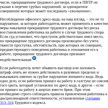
числе, прекращением трудового договора, если в ПВТР он
указан в перечне грубых нарушений, за однократное
совершение которых может последовать «увольнение».
Несоблюдение офисного дресс-кода, на наш взгляд, – это не то
нарушение, за которое работодатель может применить в качестве
меры наказания прекращение трудового договора без риска
восстановления работника на работе в случае трудового спора.
Если суд установит, что проступок действительно имел место,
но прекращение трудового договора произведено без учета
тяжести проступка, обстоятельств, при которых он совершен,
предшествующего поведения работника и отношения его к
работе, прекращение трудового договора признают
недействительным
.
Если работодатель хочет объявить выговор или наложить
штраф, опять же нужно действовать в разумных пределах и
наказывать именно за грубое нарушение внешнего вида. Ведь
одно дело, если работник пришел на работу в галстуке не совсем
того цвета, который установлен по дресс-коду, и другое – если
он пришел на работу в шортах вместо брюк. При этом
необходимо строго соблюдать правила привлечения работника к
дисциплинарной ответственности, установленные
статьями
313–314
Трудового кодекса.