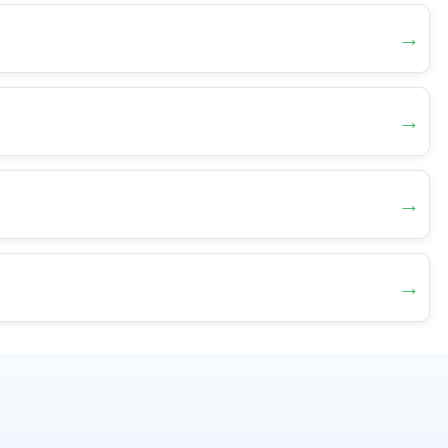
→
→
→
→