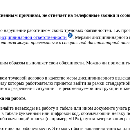
сненным причинам, не отвечает на телефонные звонки и соо
это нарушение работником своих трудовых обязанностей. Т.е. пр
дисциплинарной ответственности
. Мерами дисциплинарного 
тников могут привлекаться к специальной дисциплинарной отв
им образом выполняет свои обязанности. Можно ли применить 
иком трудовой договор в качестве меры дисциплинарного взыска
силу которых работодателю придется выйти за рамки стандартн
нного разрешения ситуации – в рекомендуемой инструкции ниже
а на работе.
тмечайте невыходы на работу в табеле или ином документе учета 
е в табеле буквенный или цифровой код, обозначающий неявку 
обозначающий прогул (например, «ПР»), путем зачеркивания ра
тника на рабочем месте. Это могут быть докладная записка или