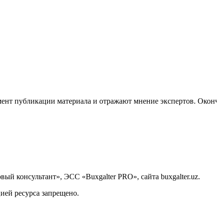
ент публикации материала и отражают мнение экспертов. Оконч
й консультант», ЭСС «Buxgalter PRO», сайта buxgalter.uz.
ией ресурса запрещено.