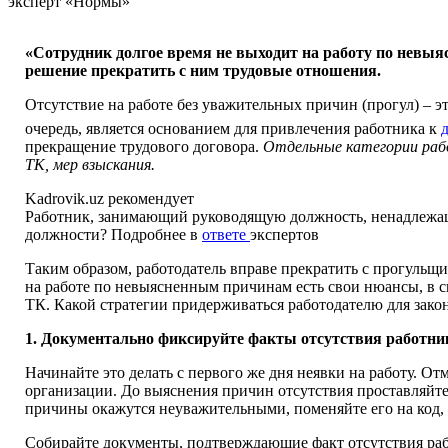
эксперт «Нормы»
«Сотрудник долгое время не выходит на работу по невыя
решение прекратить с ним трудовые отношения.
Отсутствие на работе без уважительных причин (прогул) – 
очередь, является основанием для привлечения работника к
прекращение трудового договора.
Отдельные категории рабо
ТК, мер взыскания.
Kadrovik.uz рекомендует
Работник, занимающий руководящую должность, ненадлежащ
должности? Подробнее в
ответе
экспертов
Таким образом, работодатель вправе прекратить с прогульщ
на работе по невыясненным причинам есть свои нюансы, в 
ТК. Какой стратегии придерживаться работодателю для зако
1. Документально фиксируйте факты отсутствия работник
Начинайте это делать с первого же дня неявки на работу. О
организации. До выяснения причин отсутствия проставляйт
причины окажутся неуважительными, поменяйте его на код, 
Собирайте документы, подтверждающие факт отсутствия рабо