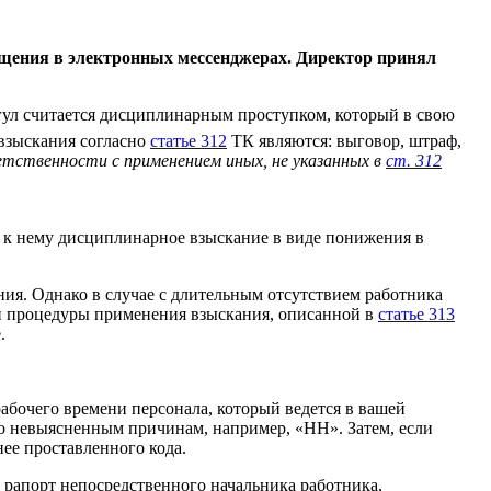
бщения в электронных мессенджерах. Директор принял
огул считается дисциплинарным проступком, который в свою
взыскания согласно
статье 312
ТК являются: выговор, штраф,
етственности с применением иных, не указанных в
ст. 312
к нему дисциплинарное взыскание в виде понижения в
ния. Однако в случае с длительным отсутствием работника
ой процедуры применения взыскания, описанной в
статье 313
.
рабочего времени персонала, который ведется в вашей
по невыясненным причинам, например, «НН». Затем, если
нее проставленного кода.
 рапорт непосредственного начальника работника,