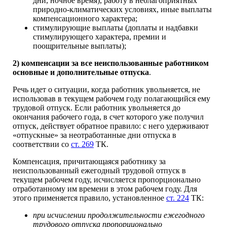
дни, ночное время), работу в неблагоприятных
природно-климатических условиях, иные выплаты
компенсационного характера;
стимулирующие выплаты (доплаты и надбавки
стимулирующего характера, премии и
поощрительные выплаты);
2)
компенсации за все неиспользованные работником
основные и дополнительные отпуска
.
Речь идет о ситуации, когда работник увольняется, не
использовав в текущем рабочем году полагающийся ему
трудовой отпуск. Если работник увольняется до
окончания рабочего года, в счет которого уже получил
отпуск, действует обратное правило: с него удерживают
«отпускные» за неотработанные дни отпуска в
соответствии со
ст. 269
ТК.
Компенсация, причитающаяся работнику за
неиспользованный ежегодный трудовой отпуск в
текущем рабочем году, исчисляется пропорционально
отработанному им времени в этом рабочем году. Для
этого применяется правило, установленное
ст. 224
ТК:
при исчислении продолжительности ежегодного
трудового отпуска пропорционально