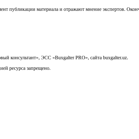
ент публикации материала и отражают мнение экспертов. Оконч
й консультант», ЭСС «Buxgalter PRO», сайта buxgalter.uz.
ией ресурса запрещено.