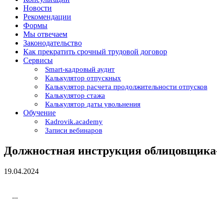
Новости
Рекомендации
Формы
Мы отвечаем
Законодательство
Как прекратить срочный трудовой договор
Сервисы
Smart-кадровый аудит
Калькулятор отпускных
Калькулятор расчета продолжительности отпусков
Калькулятор стажа
Калькулятор даты увольнения
Обучение
Kadrovik.academy
Записи вебинаров
Должностная инструкция облицовщика
19.04.2024
...