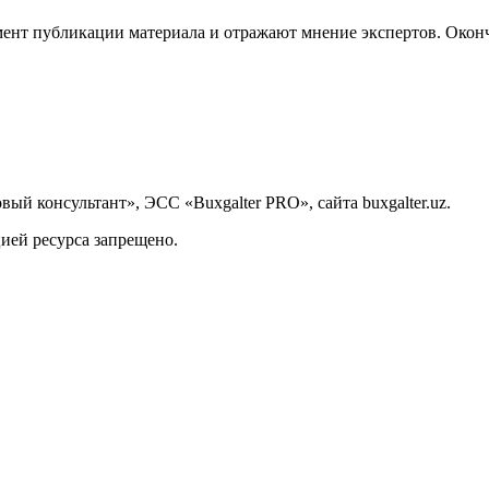
ент публикации материала и отражают мнение экспертов. Оконч
й консультант», ЭСС «Buxgalter PRO», сайта buxgalter.uz.
ией ресурса запрещено.