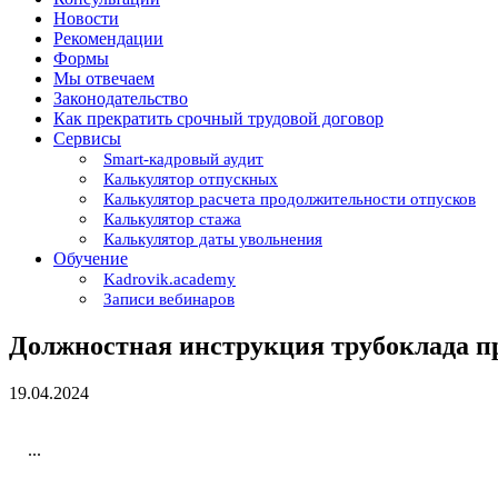
Новости
Рекомендации
Формы
Мы отвечаем
Законодательство
Как прекратить срочный трудовой договор
Сервисы
Smart-кадровый аудит
Калькулятор отпускных
Калькулятор расчета продолжительности отпусков
Калькулятор стажа
Калькулятор даты увольнения
Обучение
Kadrovik.academy
Записи вебинаров
Должностная инструкция трубоклада 
19.04.2024
...