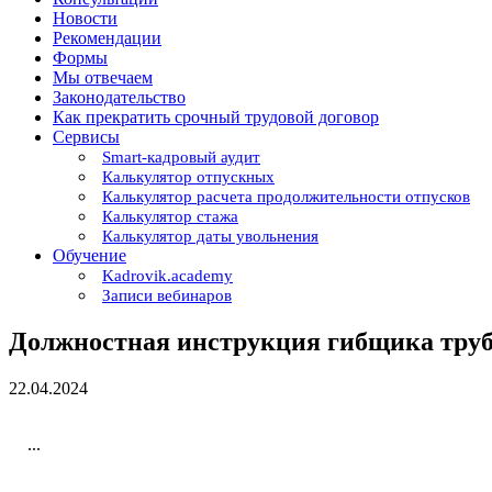
Новости
Рекомендации
Формы
Мы отвечаем
Законодательство
Как прекратить срочный трудовой договор
Сервисы
Smart-кадровый аудит
Калькулятор отпускных
Калькулятор расчета продолжительности отпусков
Калькулятор стажа
Калькулятор даты увольнения
Обучение
Kadrovik.academy
Записи вебинаров
Должностная инструкция гибщика тру
22.04.2024
...