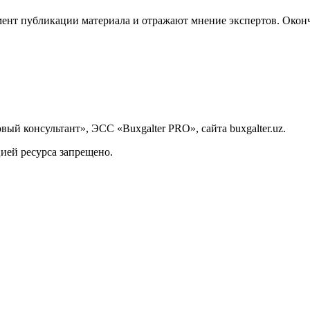
ент публикации материала и отражают мнение экспертов. Оконч
й консультант», ЭСС «Buxgalter PRO», сайта buxgalter.uz.
ией ресурса запрещено.