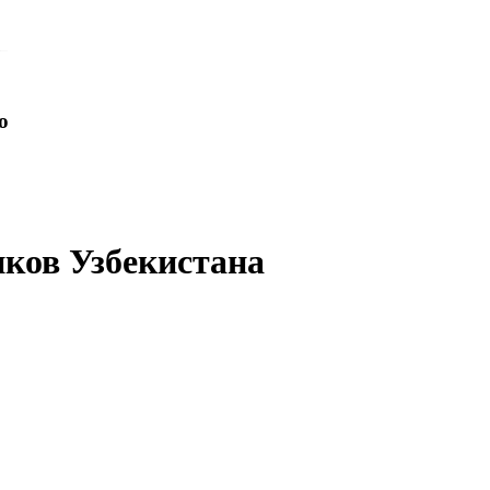
o
иков Узбекистана