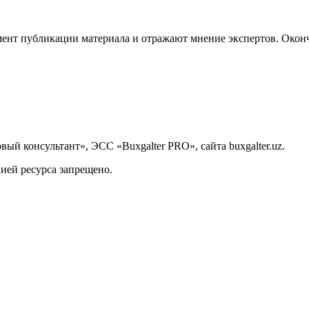
ент публикации материала и отражают мнение экспертов. Оконч
й консультант», ЭСС «Buxgalter PRO», сайта buxgalter.uz.
ией ресурса запрещено.