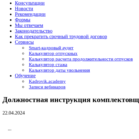
Консультации
Новости
Рекомендации
Формы
Мы отвечаем
Законодательство
Как прекратить срочный трудовой договор
Сервисы
Smart-кадровый аудит
Калькулятор отпускных
Калькулятор расчета продолжительности отпусков
Калькулятор стажа
Калькулятор даты увольнения
Обучение
Kadrovik.academy
Записи вебинаров
Должностная инструкция комплектов
22.04.2024
...