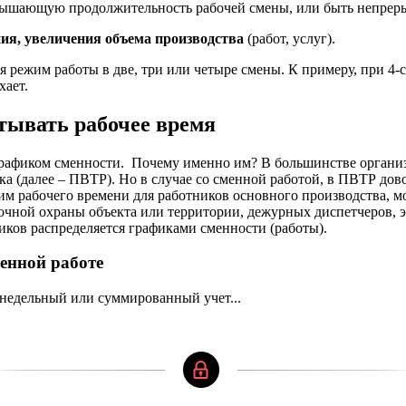
евышающую продолжительность рабочей смены, или быть непрер
ния, увеличения объема производства
(работ, услуг).
я режим работы в две, три или четыре смены. К примеру, при 4
хает.
тывать рабочее время
графиком сменности. Почему именно им? В большинстве органи
а (далее – ПВТР). Но в случае со сменной работой, в ПВТР дов
жим рабочего времени для работников основного производства, м
чной охраны объекта или территории, дежурных диспетчеров, эле
иков распределяется графиками сменности (работы).
енной работе
недельный или суммированный учет...