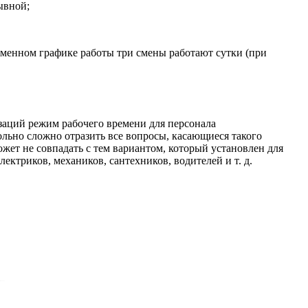
ывной;
-сменном графике работы три смены работают сутки (при
заций режим рабочего времени для персонала
ольно сложно отразить все вопросы, касающиеся такого
ожет не совпадать с тем вариантом, который установлен для
ктриков, механиков, сантехников, водителей и т. д.