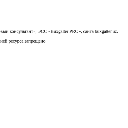
й консультант», ЭСС «Buxgalter PRO», сайта buxgalter.uz.
ией ресурса запрещено.