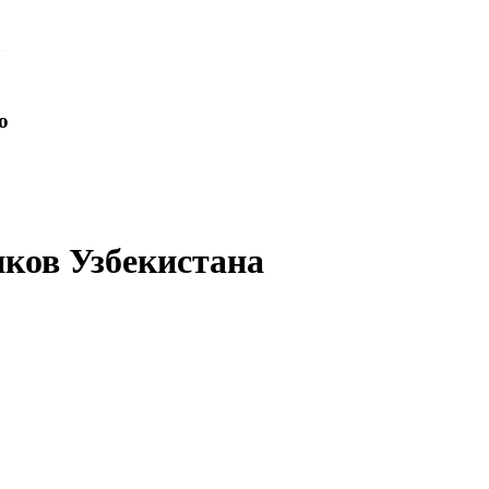
o
иков Узбекистана