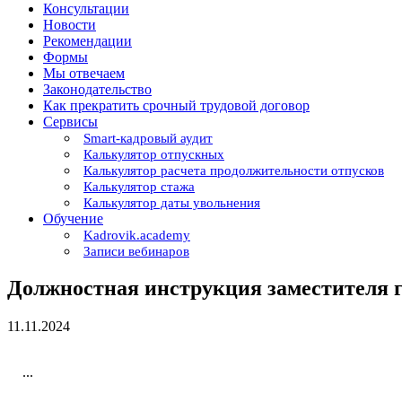
Консультации
Новости
Рекомендации
Формы
Мы отвечаем
Законодательство
Как прекратить срочный трудовой договор
Сервисы
Smart-кадровый аудит
Калькулятор отпускных
Калькулятор расчета продолжительности отпусков
Калькулятор стажа
Калькулятор даты увольнения
Обучение
Kadrovik.academy
Записи вебинаров
Должностная инструкция заместителя г
11.11.2024
...