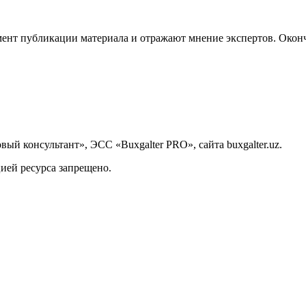
ент публикации материала и отражают мнение экспертов. Оконч
й консультант», ЭСС «Buxgalter PRO», сайта buxgalter.uz.
ией ресурса запрещено.