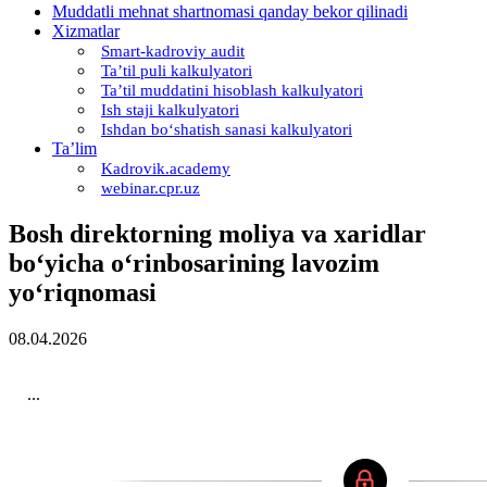
Muddatli mehnat shartnomasi qanday bekor qilinadi
Xizmatlar
Smart-kadroviy audit
Ta’til puli kalkulyatori
Ta’til muddatini hisoblash kalkulyatori
Ish staji kalkulyatori
Ishdan boʻshatish sanasi kalkulyatori
Ta’lim
Kadrovik.academy
webinar.cpr.uz
Bosh direktorning moliya va хaridlar
boʻyicha oʻrinbosarining lavozim
yoʻriqnomasi
08.04.2026
...