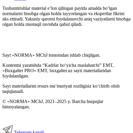
Tushuntirishlar material e’lon qilingan paytda amalda boʻlgan
normalarni hisobga olgan holda tayyorlangan va ekspertlar fikrini
aks ettiradi. Yakuniy qarorni foydalanuvchi aniq vaziyatlarni hisobga
olgan holda mustaqil ravishda qabul qiladi.
Sayt «NORMA» MChJ tomonidan ishlab chiqilgan.
Kontentni yaratishda “Kadrlar boʻyicha maslahatchi” EMT,
«Buxgalter PRO» EMT, buxgalter.uz sayti materiallaridan
foydalanilgan.
Sayt materiallarini resurs ma’muriyati roziligisiz koʻchirib olish
taqiqlanadi.
© «NORMA» MChJ, 2021–2025 y. Barcha huquqlar
himoyalangan.
Telegram kanali