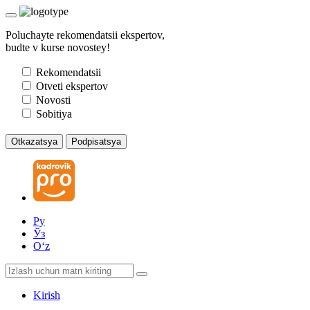
Poluchayte rekomendatsii ekspertov,
budte v kurse novostey!
Rekomendatsii
Otveti ekspertov
Novosti
Sobitiya
Otkazatsya
Podpisatsya
Ру
Ўз
Oʻz
Kirish