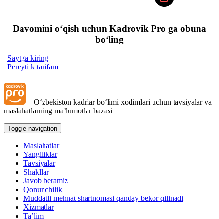
Davomini oʻqish uchun Kadrovik Pro ga obuna
boʻling
Saytga kiring
Pereyti k tarifam
– Oʻzbekiston kadrlar boʻlimi хodimlari uchun tavsiyalar va
maslahatlarning ma’lumotlar bazasi
Toggle navigation
Maslahatlar
Yangiliklar
Tavsiyalar
Shakllar
Javob beramiz
Qonunchilik
Muddatli mehnat shartnomasi qanday bekor qilinadi
Xizmatlar
Ta’lim