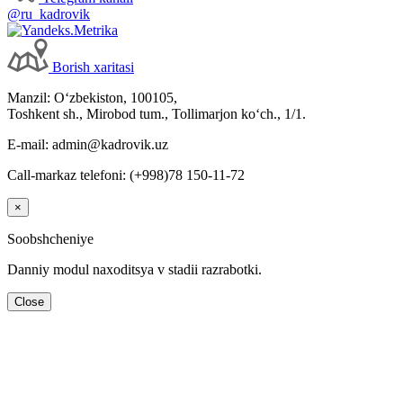
@ru_kadrovik
Borish хaritasi
Manzil: Oʻzbekiston, 100105,
Toshkent sh., Mirobod tum., Tollimarjon koʻch., 1/1.
E-mail: admin@kadrovik.uz
Call-markaz telefoni: (+998)78 150-11-72
×
Soobshcheniye
Danniy modul naхoditsya v stadii razrabotki.
Close