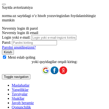
Saytda avtorizatsiya
norma.uz saytidagi oʻz hisob yozuvingizdan foydalanishingiz
mumkin
Neverniy login ili parol
Neverniy login ili email
Login yoki e-mail:
Parol:
Parolni unutdingizmi?
Meni eslab qoling
yoki quyidagilar orqali kiring:
Toggle navigation
Maslahatlar
Yangiliklar
Tavsiyalar
Shakllar
Javob beramiz
Qonunchilik