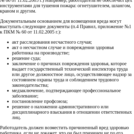
№ 60 от 11.02.2005 г.) Например, работодатель не обеспечил цех
инструментами для тушения пожара: огнетушителем, шлангом,
краном и другим.
Документальным основанием для возмещения вреда могут
выступать следующие документы (п.4 Правил, приложение №1
к ПКМ № 60 от 11.02.2005 г.):
акт расследования несчастного случая;
акт о несчастном случае и повреждении здоровья
работника на производстве;
решение суда;
заключение о причинах повреждения здоровья, которое
выдает государственный технический инспектора труда
или другое должностное лицо, осуществляющее надзор за
состоянием охраны труда и соблюдением трудового
законодательства;
медзаключение, подтверждающее профессиональное
заболевание;
постановление профсоюза;
решение о наложении административного или
дисциплинарного взыскания в отношении ответственных
лиц.
Работодатель должен возместить причиненный вред здоровью
работника, если не докажет, что он был причинен не по его