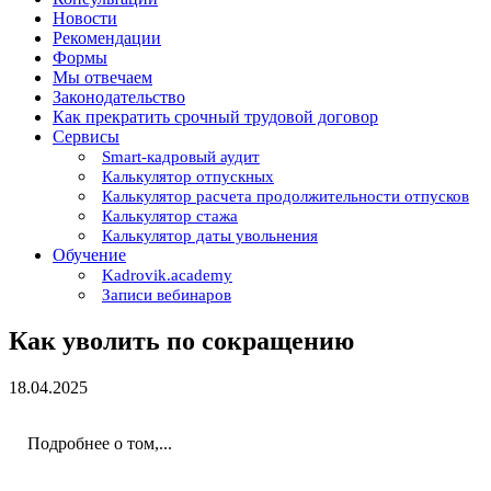
Новости
Рекомендации
Формы
Мы отвечаем
Законодательство
Как прекратить срочный трудовой договор
Сервисы
Smart-кадровый аудит
Калькулятор отпускных
Калькулятор расчета продолжительности отпусков
Калькулятор стажа
Калькулятор даты увольнения
Обучение
Kadrovik.academy
Записи вебинаров
Как уволить по сокращению
18.04.2025
Подробнее о том,...