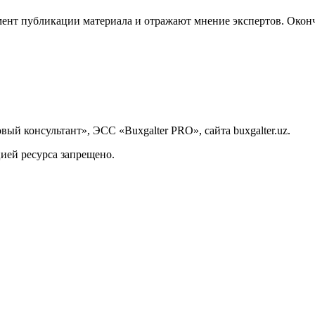
ент публикации материала и отражают мнение экспертов. Оконч
й консультант», ЭСС «Buxgalter PRO», сайта buxgalter.uz.
ией ресурса запрещено.