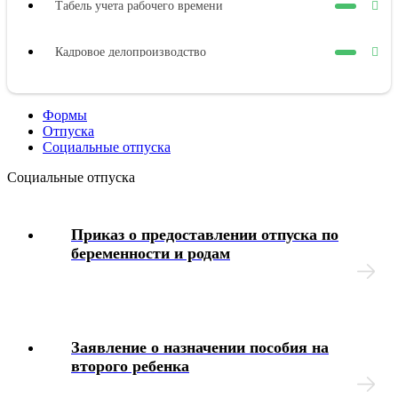
Табель учета рабочего времени
Кадровое делопроизводство
Должностные инструкции
Формы
Отпуска
Оплата труда
Социальные отпуска
Социальные отпуска
Представительные органы работников
Приказ о предоставлении отпуска по
Коллективный договор
беременности и родам
Трудовой договор
Рабочее время
Заявление о назначении пособия на
второго ребенка
Отпуска