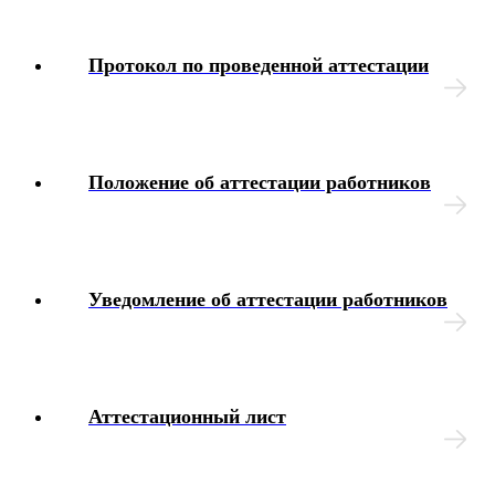
Дисциплинарные взыскания
Протокол по проведенной аттестации
Охрана труда
Медосмотр
Положение об аттестации работников
Социальное обеспечение работников
Материальная помощь
Уведомление об аттестации работников
Аттестация работников
Локальные акты организации
Аттестационный лист
Юридические вопросы
Чек-листы