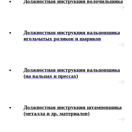
Должностная инструкция волочильщика
Дисциплинарные взыскания
Охрана труда
Должностная инструкция вальцовщика
Медосмотр
игольчатых роликов и шариков
Социальное обеспечение работников
Материальная помощь
Должностная инструкция вальцовщика
(на вальцах и прессах)
Аттестация работников
Локальные акты организации
Должностная инструкция штамповщика
Юридические вопросы
(металла и др. материалов)
Чек-листы