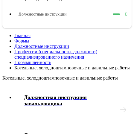
Должностные инструкции
Оплата труда
Главная
Формы
Представительные органы работников
Должностные инструкции
Профессии (специальности, должности)
специализированного назначения
Коллективный договор
Промышленность
Котельные, холодноштамповочные и давильные работы
Трудовой договор
Котельные, холодноштамповочные и давильные работы
Рабочее время
Должностная инструкция
завальцовщика
Отпуска
Материальная ответственность