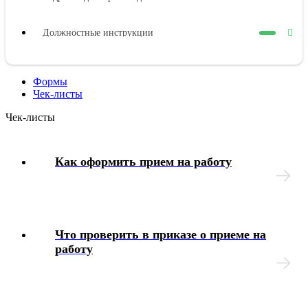
Должностные инструкции
Оплата труда
Формы
Чек-листы
Представительные органы работников
Чек-листы
Коллективный договор
Как оформить прием на работу
Трудовой договор
Рабочее время
Что проверить в приказе о приеме на
Отпуска
работу
Материальная ответственность