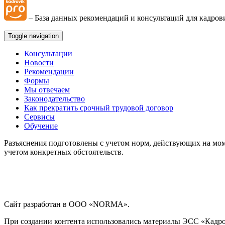
– База данных рекомендаций и консультаций для кадров
Охрана труда
Toggle navigation
Медосмотр
Консультации
Новости
Рекомендации
Социальное обеспечение работников
Формы
Мы отвечаем
Законодательство
Материальная помощь
Как прекратить срочный трудовой договор
Сервисы
Обучение
Аттестация работников
Разъяснения подготовлены с учетом норм, действующих на мом
учетом конкретных обстоятельств.
Локальные акты организации
Юридические вопросы
Сайт разработан в ООО «NORMA».
Чек-листы
При создании контента использовались материалы ЭСС «Кадровы