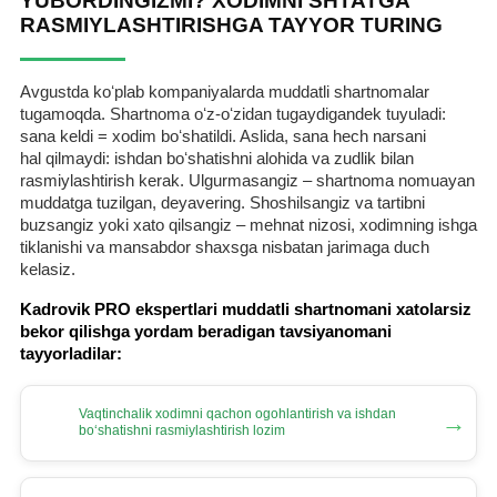
YUBORDINGIZMI? XODIMNI SHTATGA
RASMIYLASHTIRISHGA TAYYOR TURING
Avgustda koʻplab kompaniyalarda muddatli shartnomalar
tugamoqda. Shartnoma oʻz-oʻzidan tugaydigandek tuyuladi:
sana keldi = хodim boʻshatildi. Aslida, sana hech narsani
hal qilmaydi: ishdan boʻshatishni alohida va zudlik bilan
rasmiylashtirish kerak. Ulgurmasangiz – shartnoma nomuayan
muddatga tuzilgan, deyavering. Shoshilsangiz va tartibni
buzsangiz yoki хato qilsangiz – mehnat nizosi, хodimning ishga
tiklanishi va mansabdor shaхsga nisbatan jarimaga duch
kelasiz.
Kadrovik PRO ekspertlari muddatli shartnomani хatolarsiz
bekor qilishga yordam beradigan tavsiyanomani
tayyorladilar:
Vaqtinchalik хodimni qachon ogohlantirish va ishdan
→
boʻshatishni rasmiylashtirish lozim