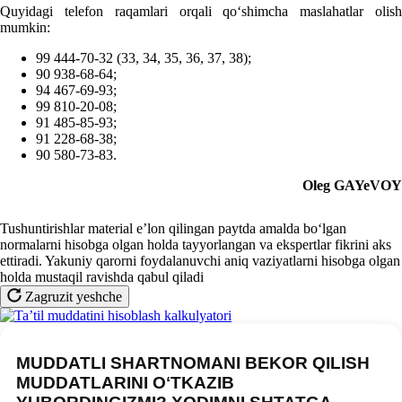
Quyidagi telefon raqamlari orqali qoʻshimcha maslahatlar olish
mumkin:
99 444-70-32 (33, 34, 35, 36, 37, 38);
90 938-68-64;
94 467-69-93;
99 810-20-08;
91 485-85-93;
91 228-68-38;
90 580-73-83.
Oleg GAYeVOY
Tushuntirishlar material e’lon qilingan paytda amalda boʻlgan
normalarni hisobga olgan holda tayyorlangan va ekspertlar fikrini aks
ettiradi. Yakuniy qarorni foydalanuvchi aniq vaziyatlarni hisobga olgan
holda mustaqil ravishda qabul qiladi
Zagruzit yeshche
MUDDATLI SHARTNOMANI BEKOR QILISH
MUDDATLARINI OʻTKAZIB