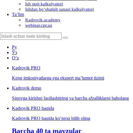
Ish staji kalkulyatori
Ishdan boʻshatish sanasi kalkulyatori
Ta’lim
Kadrovik.academy
webinar.cpr.uz
Ру
Ўз
Oʻz
Kadrovik
PRO
Keng imkoniyatlarga ega ekspert ma’lumot tizimi
Kadrovik
demo
Sinovga kirishni faollashtiring va barcha afzalliklarni baholang
Kadrovik PRO haqida
Kadrovik PRO haqida koʻproq bilib oling
Barcha 40 ta mavzular