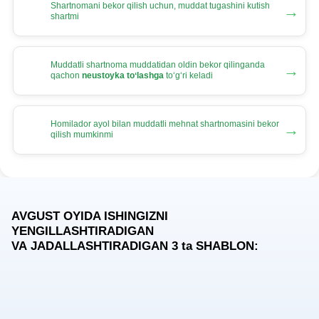
Shartnomani bekor qilish uchun, muddat tugashini kutish
→
shartmi
Muddatli shartnoma muddatidan oldin bekor qilinganda
→
qachon
neustoyka toʻlashga
toʻgʻri keladi
Homilador ayol bilan muddatli mehnat shartnomasini bekor
→
qilish mumkinmi
AVGUST OYIDA ISHINGIZNI
YENGILLASHTIRADIGAN
VA JADALLASHTIRADIGAN 3
ta
SHABLON: