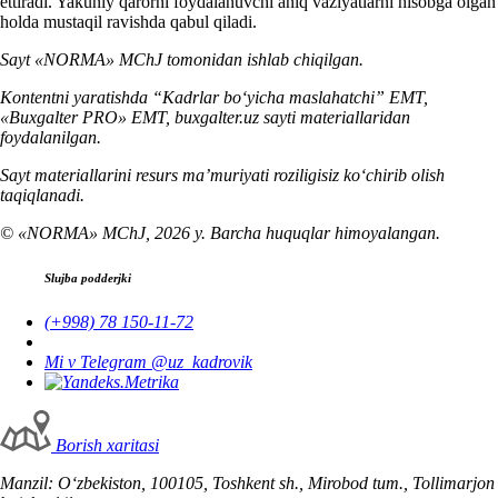
ettiradi. Yakuniy qarorni foydalanuvchi aniq vaziyatlarni hisobga olgan
holda mustaqil ravishda qabul qiladi.
Sayt «NORMA» MChJ tomonidan ishlab chiqilgan.
Kontentni yaratishda “Kadrlar boʻyicha maslahatchi” EMT,
«Buxgalter PRO» EMT, buxgalter.uz sayti materiallaridan
foydalanilgan.
Sayt materiallarini resurs ma’muriyati roziligisiz koʻchirib olish
taqiqlanadi.
© «NORMA» MChJ, 2026 y. Barcha huquqlar himoyalangan.
Slujba podderjki
(+998) 78 150-11-72
Mi v Telegram @uz_kadrovik
Borish хaritasi
Manzil: Oʻzbekiston, 100105, Toshkent sh., Mirobod tum., Tollimarjon