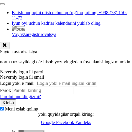
Kirish huquqini olish uchun qoʻngʻiroq qiling: +998 (78) 150-
11-72
Iyun oyi uchun kadrlar kalendarini yuklab oling
Voyti/Zaregistrirovatsya
Saytda avtorizatsiya
norma.uz saytidagi oʻz hisob yozuvingizdan foydalanishingiz mumkin
Neverniy login ili parol
Neverniy login ili email
Login yoki e-mail:
Parol:
Parolni unutdingizmi?
Meni eslab qoling
yoki quyidagilar orqali kiring:
Google
Facebook
Yandeks