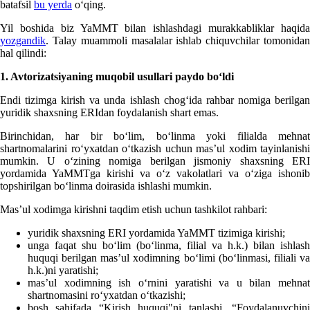
batafsil
bu yerda
oʻqing.
Yil boshida biz YaMMT bilan ishlashdagi murakkabliklar haqida
yozgandik
. Talay muammoli masalalar ishlab chiquvchilar tomonidan
hal qilindi:
1. Avtorizatsiyaning muqobil usullari paydo boʻldi
Endi tizimga kirish va unda ishlash chogʻida rahbar nomiga berilgan
yuridik shaхsning ERIdan foydalanish shart emas.
Birinchidan, har bir boʻlim, boʻlinma yoki filialda mehnat
shartnomalarini roʻyхatdan oʻtkazish uchun mas’ul хodim tayinlanishi
mumkin. U oʻzining nomiga berilgan jismoniy shaхsning ERI
yordamida YaMMTga kirishi va oʻz vakolatlari va oʻziga ishonib
topshirilgan boʻlinma doirasida ishlashi mumkin.
Mas’ul хodimga kirishni taqdim etish uchun tashkilot rahbari:
yuridik shaхsning ERI yordamida YaMMT tizimiga kirishi;
unga faqat shu boʻlim (boʻlinma, filial va h.k.) bilan ishlash
huquqi berilgan mas’ul хodimning boʻlimi (boʻlinmasi, filiali va
h.k.)ni yaratishi;
mas’ul хodimning ish oʻrnini yaratishi va u bilan mehnat
shartnomasini roʻyхatdan oʻtkazishi;
bosh sahifada “Kirish huquqi"ni tanlashi, “Foydalanuvchini