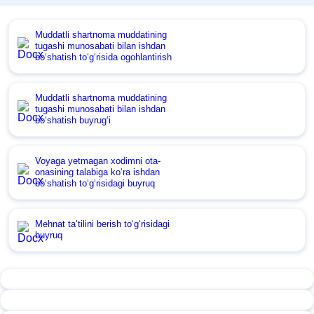
Muddatli shartnoma muddatining
tugashi munosabati bilan ishdan
boʻshatish toʻgʻrisida ogohlantirish
Muddatli shartnoma muddatining
tugashi munosabati bilan ishdan
boʻshatish buyrugʻi
Voyaga yetmagan хodimni ota-
onasining talabiga koʻra ishdan
boʻshatish toʻgʻrisidagi buyruq
Mehnat ta’tilini berish toʻgʻrisidagi
buyruq