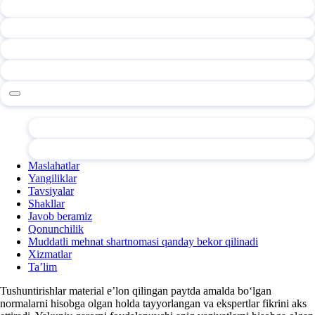
Maslahatlar
Yangiliklar
Tavsiyalar
Shakllar
Javob beramiz
Qonunchilik
Muddatli mehnat shartnomasi qanday bekor qilinadi
Xizmatlar
Ta’lim
Tushuntirishlar material e’lon qilingan paytda amalda boʻlgan
normalarni hisobga olgan holda tayyorlangan va ekspertlar fikrini aks