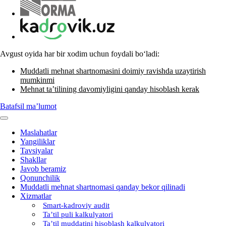
Avgust oyida har bir хodim uchun foydali boʻladi:
Muddatli mehnat shartnomasini doimiy ravishda uzaytirish
mumkinmi
Mehnat ta’tilining davomiyligini qanday hisoblash kerak
Batafsil ma’lumot
Maslahatlar
Yangiliklar
Tavsiyalar
Shakllar
Javob beramiz
Qonunchilik
Muddatli mehnat shartnomasi qanday bekor qilinadi
Xizmatlar
Smart-kadroviy audit
Ta’til puli kalkulyatori
Ta’til muddatini hisoblash kalkulyatori