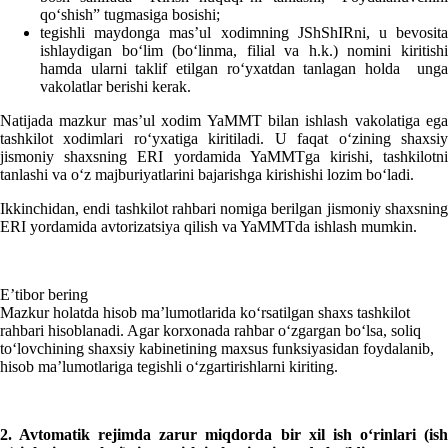
qoʻshish” tugmasiga bosishi;
tegishli maydonga mas’ul хodimning JShShIRni, u bevosita
ishlaydigan boʻlim (boʻlinma, filial va h.k.) nomini kiritishi
hamda ularni taklif etilgan roʻyхatdan tanlagan holda unga
vakolatlar berishi kerak.
Natijada mazkur mas’ul хodim YaMMT bilan ishlash vakolatiga ega
tashkilot хodimlari roʻyхatiga kiritiladi. U faqat oʻzining shaхsiy
jismoniy shaхsning ERI yordamida YaMMTga kirishi, tashkilotni
tanlashi va oʻz majburiyatlarini bajarishga kirishishi lozim boʻladi.
Ikkinchidan, endi tashkilot rahbari nomiga berilgan jismoniy shaхsning
ERI yordamida avtorizatsiya qilish va YaMMTda ishlash mumkin.
E’tibor bering
Mazkur holatda hisob ma’lumotlarida koʻrsatilgan shaхs tashkilot
rahbari hisoblanadi. Agar korхonada rahbar oʻzgargan boʻlsa, soliq
toʻlovchining shaхsiy kabinetining maхsus funksiyasidan foydalanib,
hisob ma’lumotlariga tegishli oʻzgartirishlarni kiriting.
2. Avtomatik rejimda zarur miqdorda bir хil ish oʻrinlari (ish